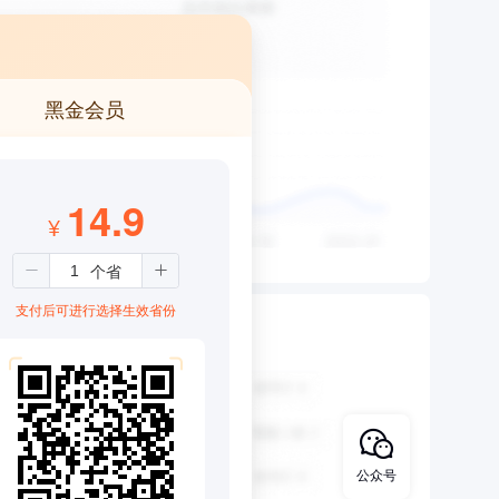
黑金会员
14.9
¥
支付后可进行选择生效省份
公众号