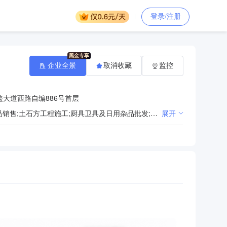
登录/注册
企业全景
取消收藏
监控
大道西路自编886号首层
租赁服务（不含许可类租赁服务）;机械设备租赁;日用杂品销售;五金产品零售;非食用冰销售;日用玻璃制品销售;土石方工程施工;厨具卫具及日用杂品批发;未经加工的坚果、干果销售;农副产品销售;劳务服务（不含劳务派遣）;住宅水电安装维护服务;园林绿化工程施工;金属门窗工程施工;电动自行车销售;木材销售;礼品花卉销售;紧固件销售;轴承销售;轴承、齿轮和传动部件销售;有色金属合金销售;金属链条及其他金属制品销售;冶金专用设备销售;电子元器件与机电组件设备销售;照相器材及望远镜批发;照相机及器材销售;卫生洁具销售;个人卫生用品销售;音响设备销售;电线、电缆经营;电子产品销售;电子元器件零售;眼镜销售（不含隐形眼镜）;阀门和旋塞销售;工艺美术品及礼仪用品销售（象牙及其制品除外）;纸制品销售;服装辅料销售;橡胶制品销售;塑料制品销售;金属包装容器及材料销售;包装材料及制品销售;化妆品批发;食品用洗涤剂销售;针纺织品销售;产业用纺织制成品销售;针纺织品及原料销售;隔热和隔音材料销售;保温材料销售;建筑防水卷材产品销售;化工产品销售（不含许可类化工产品）;水泥制品销售;非金属矿及制品销售;皮革制品销售;皮革销售;计算机软硬件及辅助设备批发;鞋帽批发;服装服饰批发;建筑材料销售;机械零件、零部件销售;机械设备销售;农林牧渔机械配件销售;互联网销售（除销售需要许可的商品）;体育用品及器材批发;家具安装和维修服务;家具零配件销售;家具销售;通讯设备销售;消防器材销售;五金产品批发;金属制品销售;日用家电零售;高品质特种钢铁材料销售;建筑用钢筋产品销售;缝制机械销售;涂料销售（不含危险化学品）;日用百货销售;建筑装饰材料销售;办公设备销售;电工器材销售;玩具、动漫及游艺用品销售;日用品销售;劳动保护用品销售;体育用品及器材零售;文具用品零售;办公用品销售;户外用品销售;家居用品销售;文具用品批发;办公设备耗材销售;洗涤机械销售;消防设施工程施工;建筑智能化工程施工;房屋建筑和市政基础设施项目工程总承包;住宅室内装饰装修;
展开