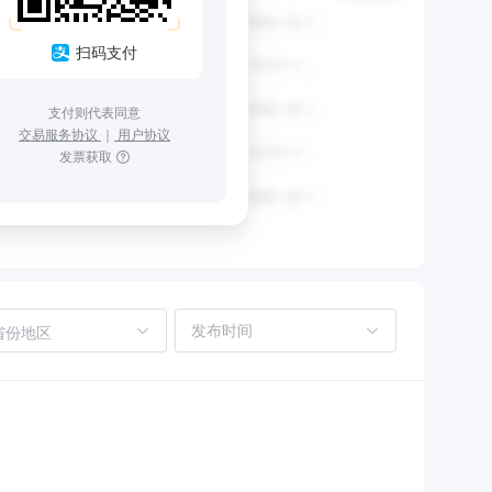
扫码支付
支付则代表同意
交易服务协议
｜
用户协议
发票获取
省份地区