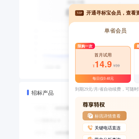
开通寻标宝会员，查看
VIP
单省会员
限购一次
首月试用
14.9
¥39
¥
每日仅0.48元
到期29元/月/省自动续费，可随
招标产品
标讯详情查看
关键电话直连