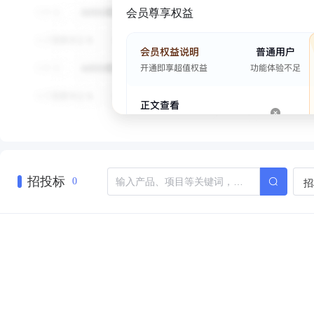
会员尊享权益
招投标
招
0