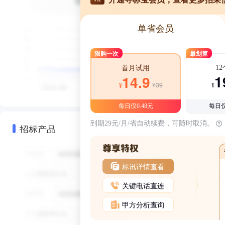
单省会员
限购一次
最划算
1
首月试用
1
14.9
¥39
¥
¥
每日仅0.48元
每日仅
到期29元/月/省自动续费，可随时取消。
招标产品
标讯详情查看
关键电话直连
甲方分析查询