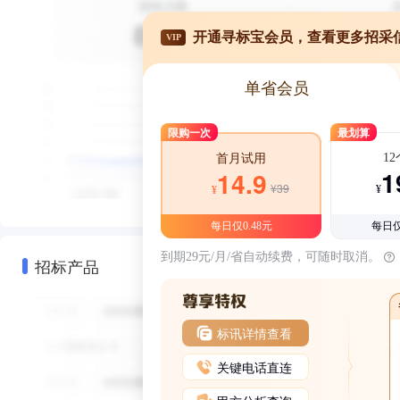
开通寻标宝会员，查看更多招采
VIP
单省会员
限购一次
最划算
1
首月试用
1
14.9
¥39
¥
¥
每日仅0.48元
每日仅
到期29元/月/省自动续费，可随时取消。
招标产品
标讯详情查看
关键电话直连