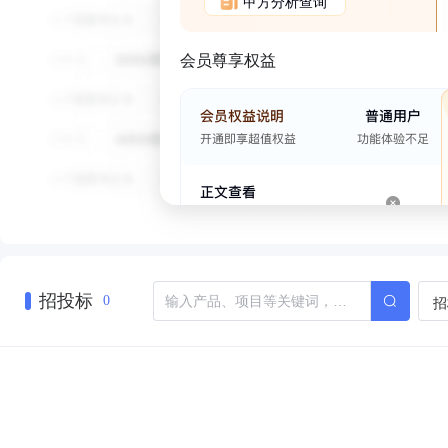
甲方分析查询
会员尊享权益
招投标
招
0