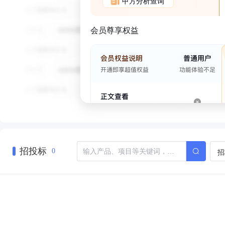
甲方分析查询
会员尊享权益
招投标
招
0