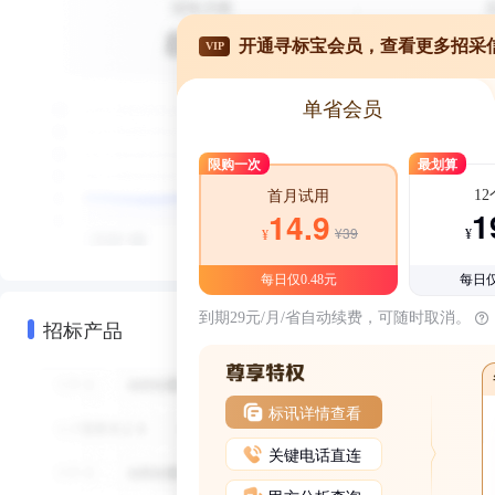
开通寻标宝会员，查看更多招采
VIP
单省会员
限购一次
最划算
1
首月试用
1
14.9
¥39
¥
¥
每日仅0.48元
每日仅
到期29元/月/省自动续费，可随时取消。
招标产品
标讯详情查看
关键电话直连