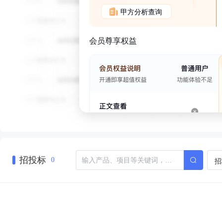
甲方分析查询
会员尊享权益
招投标
招
0