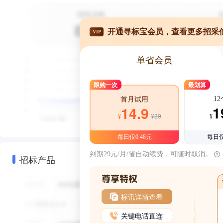
开通寻标宝会员，查看更多招采
VIP
单省会员
限购一次
最划算
1
首月试用
1
14.9
¥39
¥
¥
每日仅0.48元
每日仅
到期29元/月/省自动续费，可随时取消。
招标产品
标讯详情查看
关键电话直连