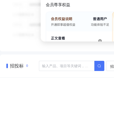
会员尊享权益
招投标
招
0