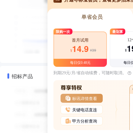
单省会员
限购一次
最划算
1
首月试用
1
14.9
¥39
¥
¥
每日仅0.48元
每日仅
到期29元/月/省自动续费，可随时取消。
招标产品
标讯详情查看
关键电话直连
甲方分析查询