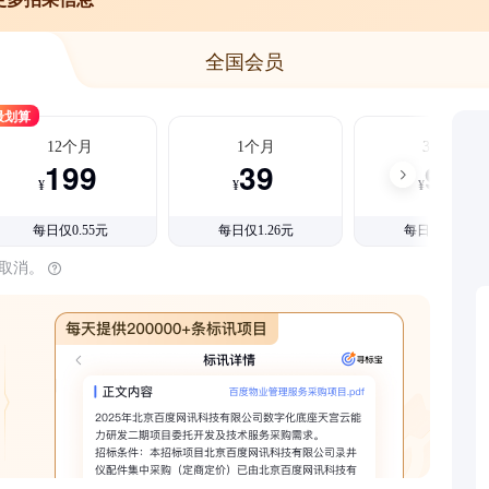
全国会员
最划算
12个月
1个月
3个月
199
39
99
¥
¥
¥
每日仅0.55元
每日仅1.26元
每日仅1.08元
时取消。