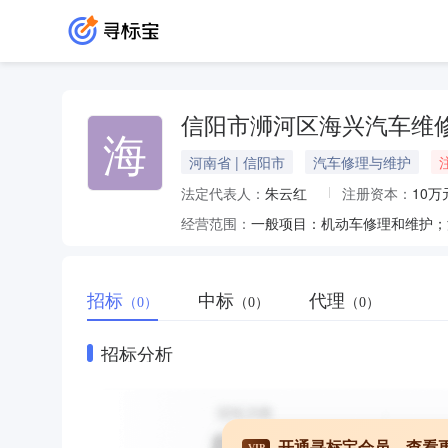
信阳市浉河区海兴汽车维
海
河南省 | 信阳市
汽车修理与维护
法定代表人：
朱云红
注册资本：
10万
经营范围：
招标
中标
代理
（0）
（0）
（0）
招标分析
开通寻标宝会员，查看
VIP