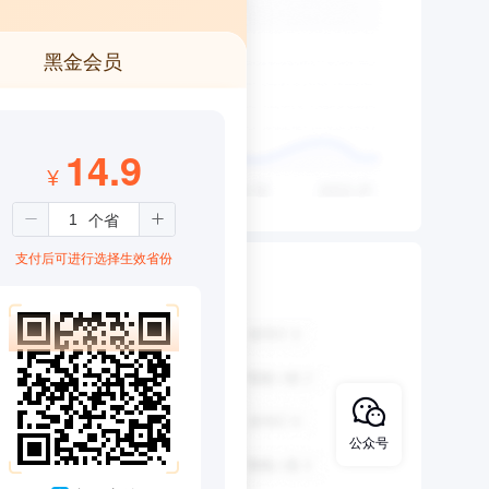
黑金会员
14.9
¥
支付后可进行选择生效省份
公众号