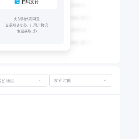
扫码支付
支付则代表同意
交易服务协议
｜
用户协议
发票获取
省份地区