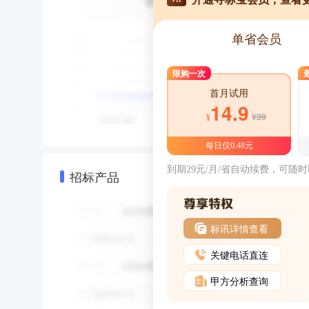
单省会员
限购一次
首月试用
14.9
¥39
¥
每日仅0.48元
到期29元/月/省自动续费，可随
招标产品
标讯详情查看
关键电话直连
甲方分析查询