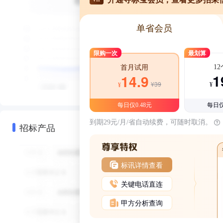
单省会员
限购一次
最划算
1
首月试用
1
14.9
¥39
¥
¥
每日仅0.48元
每日仅
到期29元/月/省自动续费，可随时取消。
招标产品
标讯详情查看
关键电话直连
甲方分析查询