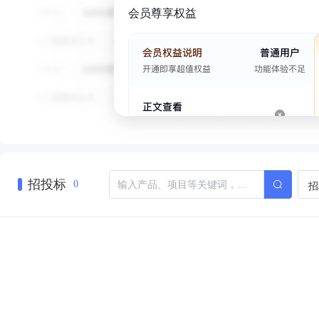
会员尊享权益
招投标
招
0