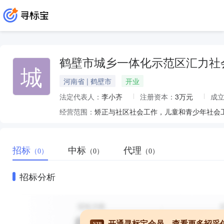
鹤壁市城乡一体化示范区汇力社
城
河南省 | 鹤壁市
开业
法定代表人：
李小齐
注册资本：
3万元
成
经营范围：
招标
中标
代理
（0）
（0）
（0）
招标分析
开通寻标宝会员，查看更多招采
VIP