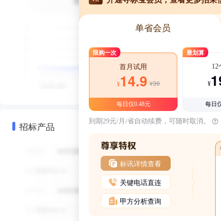
单省会员
限购一次
最划算
1
首月试用
1
14.9
¥39
¥
¥
每日仅0.48元
每日仅
到期29元/月/省自动续费，可随时取消。
招标产品
标讯详情查看
关键电话直连
甲方分析查询