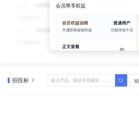
会员尊享权益
招投标
招
0