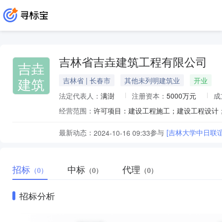
吉林省吉垚建筑工程有限公司
吉垚
建筑
吉林省 | 长春市
其他未列明建筑业
开业
法定代表人：
满澍
注册资本：
5000万元
成
经营范围：
最新动态：
参与
[吉林大学中日联
2024-10-16 09:33
招标
中标
代理
（0）
（0）
（0）
招标分析