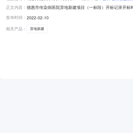
德惠市传染病医院异地新建项目（一标段）开标记录开标时间：2022
正文内容：
开标记录内容投标人名称:吉林省万喜建筑安装有限公司;项目负责人:;
发布时间：
2022-02-10
人名称:吉林省三洋建筑工程有限公司;项目负责人:;报价:0.0
相关产品：
异地新建