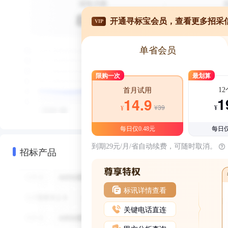
开通寻标宝会员，查看更多招采
VIP
单省会员
限购一次
最划算
1
首月试用
1
14.9
¥39
¥
¥
每日仅0.48元
每日仅
到期29元/月/省自动续费，可随时取消。
招标产品
标讯详情查看
关键电话直连