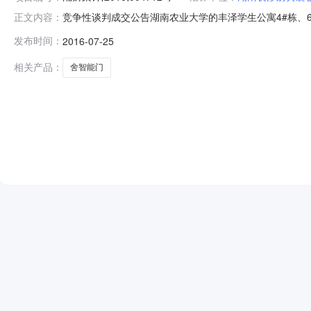
竞争性谈判成交公告湖南农业大学的丰泽学生公寓4#栋、6
正文内容：
项目名称：湖南农业大学丰泽学生公寓4#栋、6#栋及芷兰18舍
发布时间：
2016-07-25
号：100071372三、邀请供应商的情况1、供应商产
相关产品：
舍智能门