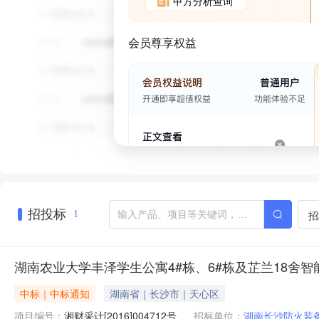
甲方分析查询
会员尊享权益
招投标
招
1
湖南农业大学丰泽学生公寓4#栋、6#栋及芷兰18舍智
中标｜中标通知
湖南省｜长沙市｜天心区
项目编号：
湘财采计[2016]004712号
招标单位：
湖南长沙防火装