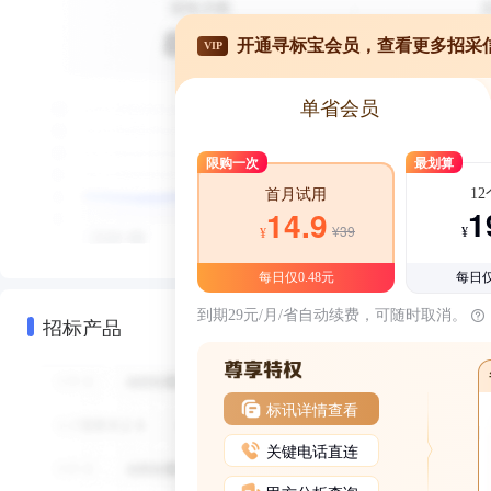
开通寻标宝会员，查看更多招采
VIP
单省会员
限购一次
最划算
1
首月试用
1
14.9
¥39
¥
¥
每日仅0.48元
每日仅
到期29元/月/省自动续费，可随时取消。
招标产品
标讯详情查看
关键电话直连