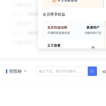
甲方分析查询
会员尊享权益
招投标
招
0