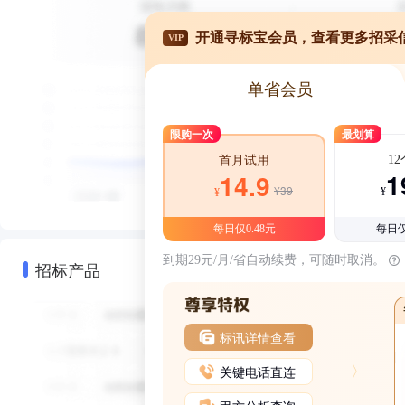
开通寻标宝会员，查看更多招采
VIP
单省会员
限购一次
最划算
1
首月试用
1
14.9
¥39
¥
¥
每日仅0.48元
每日仅
到期29元/月/省自动续费，可随时取消。
招标产品
标讯详情查看
关键电话直连