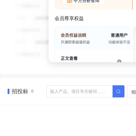
甲方分析查询
会员尊享权益
招投标
招
0