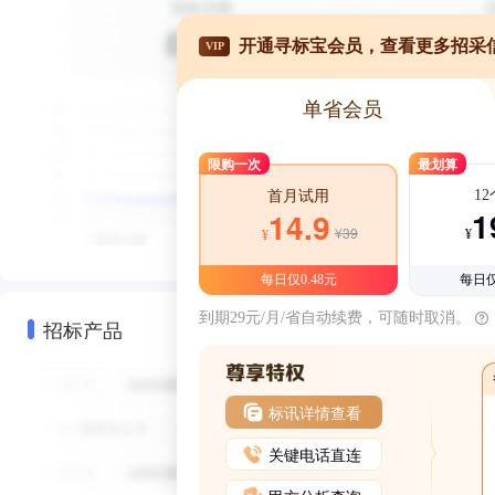
开通寻标宝会员，查看更多招采
VIP
单省会员
限购一次
最划算
1
首月试用
1
14.9
¥39
¥
¥
每日仅0.48元
每日仅
到期29元/月/省自动续费，可随时取消。
招标产品
标讯详情查看
关键电话直连