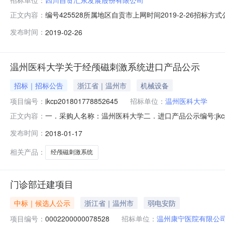
编号425528所属地区自贡市上网时间2019-2-26
正文内容：
四川自贡汇东发展股份有限公司项目业主联系电话0813-55
发布时间：
2019-02-26
招标代理机构联系电话028-85539550开标地点自贡市公共资源
温州医科大学关于经颅磁刺激系统进口产品公示
招标｜招标公告
浙江省｜温州市
机械设备
项目编号：
jkcp201801778852645
招标单位：
温州医科大学
一．采购人名称：温州医科大学二．进口产品公示编号:jkc
正文内容：
目名称数量单位预算金额简要规格描述备注1经颅磁刺激系统
发布时间：
2018-01-17
家1丹麦MagVenture2英国Magstim3德国MA
相关产品：
经颅磁刺激系统
门诊部迁建项目
中标｜候选人公示
浙江省｜温州市
弱电安防
项目编号：
0002200000078528
招标单位：
温州康宁医院有限公