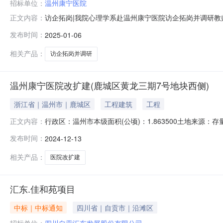
招标单位：
温州康宁医院
访企拓岗|我院心理学系赴温州康宁医院访企拓岗并调研教
正文内容：
业”“保就业”决策部署，进一步开拓就业市场，促进毕业
发布时间：
2025-01-06
展访企拓岗并调研，受到了对方欢迎与热情接待。在康宁
详细解读，并在会议室与来访师生代表就科
相关产品：
访企拓岗并调研
温州康宁医院改扩建(鹿城区黄龙三期7号地块西侧)
浙江省｜温州市｜鹿城区
工程建筑
工程
行政区：温州市本级面积(公顷)：1.863500土地来源：存量
正文内容：
2017-11-26土地级别：六级成交价格(万元)：1363.1
发布时间：
2024-12-13
相关产品：
医院改扩建
汇东.佳和苑项目
中标｜中标通知
四川省｜自贡市｜沿滩区
招标单位：
四川自贡汇东发展股份有限公司