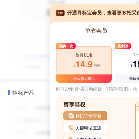
开通寻标宝会员，查看更多招采
VIP
单省会员
限购一次
最划算
1
首月试用
1
14.9
¥39
¥
¥
每日仅0.48元
每日仅
到期29元/月/省自动续费，可随时取消。
招标产品
标讯详情查看
关键电话直连