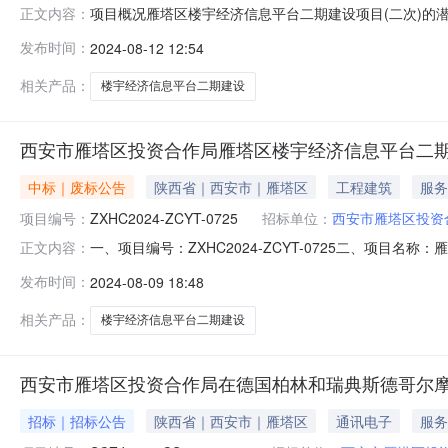
项目概况雁塔区楼宇经济信息平台二期建设项目(二次)的
正文内容：
2024年08月23日14时30分（北京时间）前提交响应文件
发布时间：
2024-08-12 12:54
式：竞争性磋商预算金额：450,000.00元采购需求
的
相关产品：
楼宇经济信息平台二期建设
西安市雁塔区投资合作局雁塔区楼宇经济信息平台二
中标｜废标公告
陕西省｜西安市｜雁塔区
工程建筑
服务
项目编号：
ZXHC2024-ZCYT-0725
招标单位：
西安市雁塔区投资
一、项目编号：ZXHC2024-ZCYT-0725二、项
正文内容：
或者对招标文件作实质响应的供应商不足三家的；四、主要
发布时间：
2024-08-09 18:48
无六、代理服务收费标准及金额：代理服务收费标准及金额
国家发展改革委关
相关产品：
楼宇经济信息平台二期建设
西安市雁塔区投资合作局在德国柏林和瑞典斯德哥尔摩举
招标｜招标公告
陕西省｜西安市｜雁塔区
通讯电子
服务