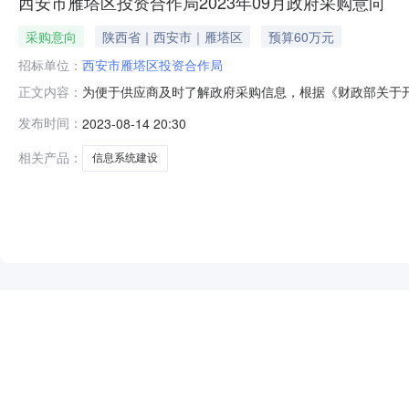
西安市雁塔区投资合作局2023年09月政府采购意向
采购意向
陕西省｜西安市｜雁塔区
预算60万元
招标单位：
西安市雁塔区投资合作局
为便于供应商及时了解政府采购信息，根据《财政部关于开展政
正文内容：
开如下：序号采购项目名称采购需求概况预算金额(万元)
发布时间：
2023-08-14 20:30
经济信息云平台，对雁塔区区情、发展成果及自管区内高
贡献等数据进行全面的、动
相关产品：
信息系统建设
NEW
HOT
5折起