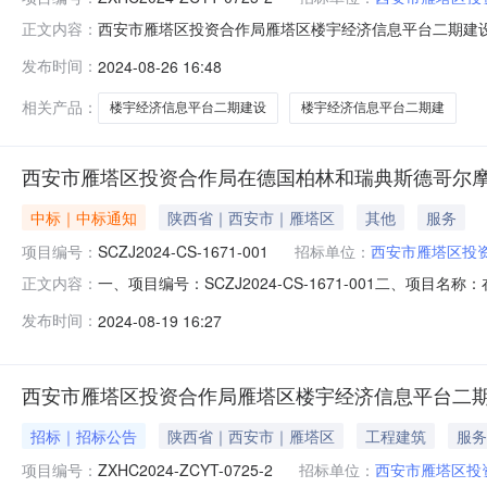
西安市雁塔区投资合作局雁塔区楼宇经济信息平台二期建设项目
正文内容：
建设项目(二次)三、采购结果合同包1(楼宇经济信息平
发布时间：
2024-08-26 16:48
司中国（上海）自由贸易试验区世纪大道826号20层04单元
相关产品：
楼宇经济信息平台二期建设
楼宇经济信息平台二期建
西安市雁塔区投资合作局在德国柏林和瑞典斯德哥尔摩举
中标｜中标通知
陕西省｜西安市｜雁塔区
其他
服务
项目编号：
SCZJ2024-CS-1671-001
招标单位：
西安市雁塔区投
一、项目编号：SCZJ2024-CS-1671-001二、
正文内容：
1(在德国柏林和瑞典斯德哥尔摩举办“今日雁塔”推介会和
发布时间：
2024-08-19 16:27
总得分陕西利行国际旅游有限责任公司西安市高新三路财富中心D
西安市雁塔区投资合作局雁塔区楼宇经济信息平台二期
招标｜招标公告
陕西省｜西安市｜雁塔区
工程建筑
服务
项目编号：
ZXHC2024-ZCYT-0725-2
招标单位：
西安市雁塔区投