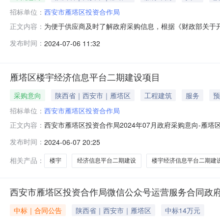
招标单位：
西安市雁塔区投资合作局
为便于供应商及时了解政府采购信息，根据《财政部关于开展政
正文内容：
开如下：序号采购项目名称采购需求概况预算金额(万元)预
发布时间：
2024-07-06 11:32
购内容:安排在德国柏林和瑞典斯德哥尔摩举办“今日雁塔”
扩大贸易合
雁塔区楼宇经济信息平台二期建设项目
采购意向
陕西省｜西安市｜雁塔区
工程建筑
服务
预
招标单位：
西安市雁塔区投资合作局
西安市雁塔区投资合作局2024年07月政府采购意向-
正文内容：
作局2024年07月政府采购意向采购单位：西安市雁塔区投
发布时间：
2024-06-07 20:25
况：采购内容:雁塔区楼宇经济信息平台二期建设；主要功
化、智慧化升级。同时基于
相关产品：
楼宇
经济信息平台二期建设
楼宇经济信息平台二期建
西安市雁塔区投资合作局微信公众号运营服务合同政
中标｜合同公告
陕西省｜西安市｜雁塔区
中标14万元