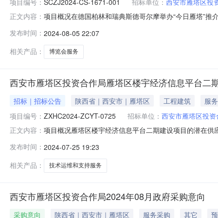
项目编号：
SCZJ2024-CS-1671-001
招标单位：
西安市雁塔区投
项目概况在德国柏林和瑞典斯德哥尔摩举办“今日雁塔”推
正文内容：
（以下简称“项目电子化交易系统”）获取采购文件，并于2024
发布时间：
2024-08-05 22:07
称：在德国柏林和瑞典斯德哥尔摩举办“今日雁塔”推介会和“
相关产品：
博览会服务
西安市雁塔区投资合作局雁塔区楼宇经济信息平台二
招标｜招标公告
陕西省｜西安市｜雁塔区
工程建筑
服务
项目编号：
ZXHC2024-ZCYT-0725
招标单位：
西安市雁塔区投资
项目概况雁塔区楼宇经济信息平台二期建设项目的潜在供应
正文内容：
08月09日14时30分（北京时间）前提交响应文件。一、项
发布时间：
2024-07-25 19:23
算金额：450,000.00元采购需求：详见采购需求附
服*。
相关产品：
技术运维和支持服务
西安市雁塔区投资合作局2024年08月政府采购意向
采购意向
陕西省｜西安市｜雁塔区
服务采购
其它
预