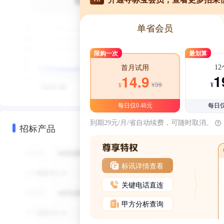
单省会员
限购一次
最划算
1
首月试用
1
14.9
¥39
¥
¥
每日仅0.48元
每日仅
到期29元/月/省自动续费，可随时取消。
招标产品
标讯详情查看
关键电话直连
甲方分析查询