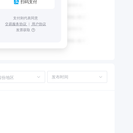
扫码支付
支付则代表同意
交易服务协议
｜
用户协议
发票获取
省份地区