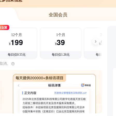
全国会员
最划算
12个月
1个月
3个月
199
39
99
¥
¥
¥
每日仅0.55元
每日仅1.26元
每日仅1.08元
时取消。