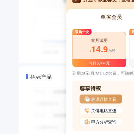
单省会员
限购一次
首月试用
14.9
¥39
¥
每日仅0.48元
到期29元/月/省自动续费，可随
招标产品
标讯详情查看
关键电话直连
甲方分析查询