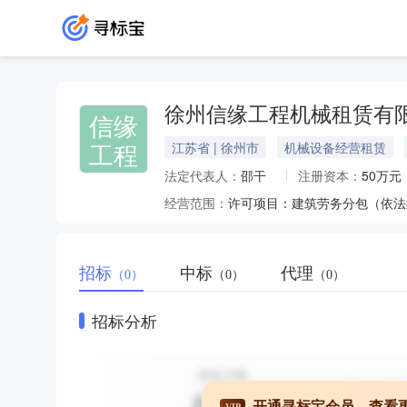
徐州信缘工程机械租赁有
信缘
工程
江苏省 | 徐州市
机械设备经营租赁
法定代表人：
邵干
注册资本：
50万元
经营范围：
招标
中标
代理
（0）
（0）
（0）
招标分析
开通寻标宝会员，查看
VIP