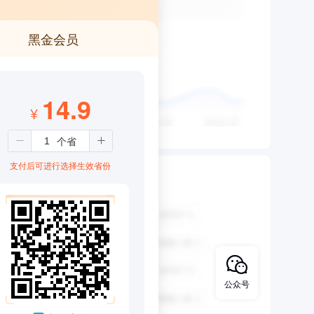
黑金会员
14.9
¥
支付后可进行选择生效省份
公众号