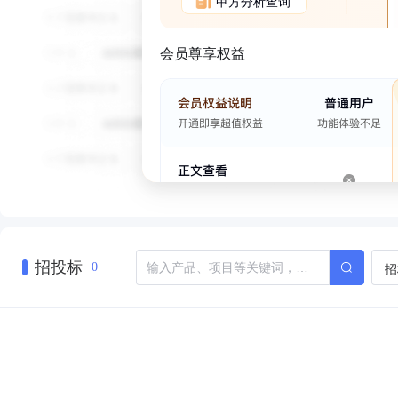
甲方分析查询
会员尊享权益
招投标
招
0