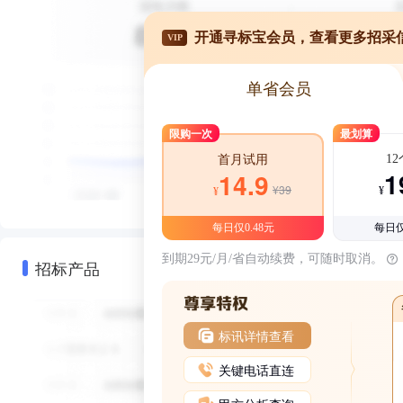
开通寻标宝会员，查看更多招采
VIP
单省会员
限购一次
最划算
1
首月试用
1
14.9
¥39
¥
¥
每日仅0.48元
每日仅
到期29元/月/省自动续费，可随时取消。
招标产品
标讯详情查看
关键电话直连