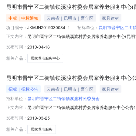
昆明市晋宁区二街镇锁溪渡村委会居家养老服务中心(
中标｜中标通知
云南省｜昆明市｜晋宁区
家具建材
项目编号：
JKMJN2019030034_1
招标单位：
昆明市晋宁区二街
昆明市晋宁区二街镇锁溪渡村委会居家养老服务中心(昆明市晋
正文内容：
果公告招标方式：国内公开截止时间：招标机构：招标地区：昆
发布时间：
2019-04-16
锁溪渡村民委员会招标人地址昆明市晋宁区二街镇锁溪渡村民
兴
相关产品：
居家养老服务中心
昆明市晋宁区二街镇锁溪渡村委会居家养老服务中心
招标｜招标公告
云南省｜昆明市｜晋宁区
家具建材
招标单位：
昆明市晋宁区二街镇锁溪渡村民委员会
昆明市晋宁区二街镇锁溪渡村委会居家养老服务中心公告
正文内容：
和经济贸易局（项目审批、核准或备案机关名称）以晋发改
发布时间：
2019-03-25
上级资金及自筹（资金来源），项目出资比例为100%，
标范围：2.1招标内容：该项目主要在
相关产品：
居家养老服务