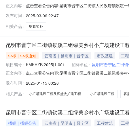
点击查看公告内容:昆明市晋宁区二街镇人民政府锁溪渡一组
正文内容：
竞争性比选公告（招标编号：KMKHZB[2025]1-0
发布时间：
2025-03-06 22:47
目已由项目审批/核准/备案机关批准，项目资金来源为自筹
式。二、项
相关产品：
财政奖补
昆明市晋宁区二街镇锁溪二组绿美乡村小广场建设工
中标｜中标通知
云南省｜昆明市｜晋宁区
市政基建
工程
项目编号：
KMKHZB[2025]1-001
招标单位：
昆明市晋宁区二街镇
点击查看公告内容:昆明市晋宁区二街镇锁溪二组绿美乡村小
正文内容：
交结果公示（招标编号：KMKHZB[2025]1-001）
发布时间：
2025-01-15 00:26
设工程集团有限公司中标价格：15.98*39万元二、其他
相关产品：
小广场建设工程及客堂改扩建工程
小广场建设工程
客
昆明市晋宁区二街镇锁溪二组绿美乡村小广场建设工
招标｜招标公告
云南省｜昆明市｜晋宁区
工程建筑
工程