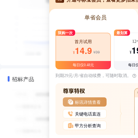
单省会员
限购一次
最划算
1
首月试用
1
14.9
¥39
¥
¥
每日仅0.48元
每日仅
到期29元/月/省自动续费，可随时取消。
招标产品
标讯详情查看
关键电话直连
甲方分析查询