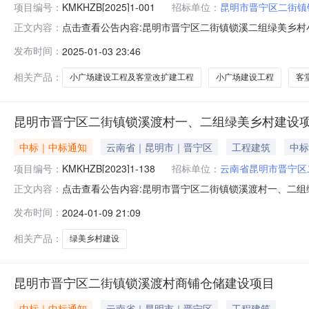
项目编号：
KMKHZB[2025]1-001
招标单位：
昆明市晋宁区二街镇
点击查看公告内容:昆明市晋宁区二街镇锁溪二组绿美乡村
正文内容：
工程竞争性比选公告（招标编号：KMKHZB[2025]
发布时间：
2025-01-03 23:46
扩建工程已由项目审批/核准/备案机关批准，项目资金来源
它方式。二、项目
相关产品：
小广场建设工程及客堂改扩建工程
小广场建设工程
客
昆明市晋宁区二街镇锁溪渡村一、二组绿美乡村建设
中标｜中标通知
云南省｜昆明市｜晋宁区
工程建筑
中标
项目编号：
KMKHZB[2023]1-138
招标单位：
云南省昆明市晋宁区
点击查看公告内容:昆明市晋宁区二街镇锁溪渡村一、二组
正文内容：
KMKHZB[2023]1-138）、中标人信息：标段（包）
发布时间：
2024-01-09 21:09
二、其他：第一名：云南锐川建筑工程有限公司；投标报价：66
相关产品：
绿美乡村建设
昆明市晋宁区二街镇锁溪渡村商铺仓储建设项目
中标｜中标通知
云南省｜昆明市｜晋宁区
工程建筑