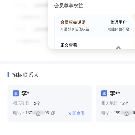
会员尊享权益
招标联系人
李*
李**
李
李
个
个
3
2
相关项目：
相关项目：
立即查看
电话：
137
96
电话：
159
0
******
******