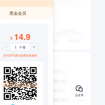
黑金会员
14.9
¥
支付后可进行选择生效省份
公众号