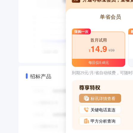
单省会员
限购一次
首月试用
14.9
¥39
¥
每日仅0.48元
到期29元/月/省自动续费，可随
招标产品
标讯详情查看
关键电话直连
甲方分析查询