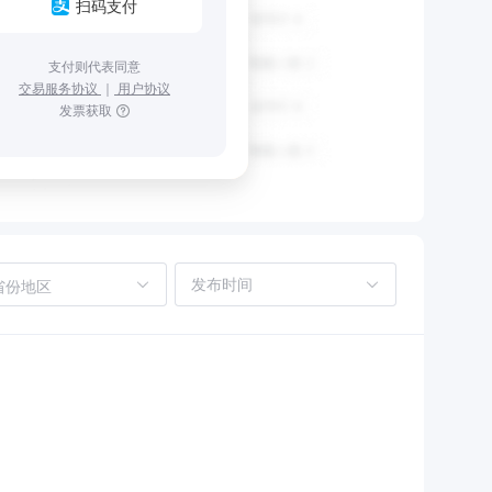
扫码支付
支付则代表同意
交易服务协议
｜
用户协议
发票获取
省份地区