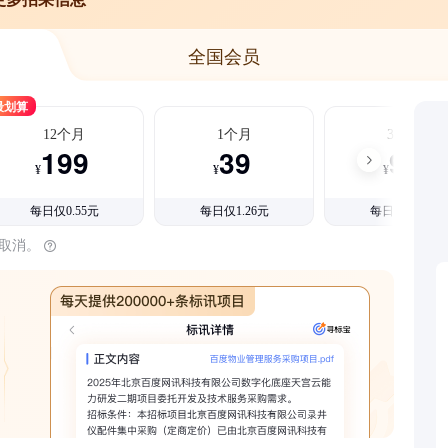
全国会员
最划算
12个月
1个月
3个月
199
39
99
¥
¥
¥
每日仅0.55元
每日仅1.26元
每日仅1.08元
时取消。