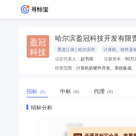
哈尔滨盈冠科技开发有限
盈冠
科技
黑龙江省 | 哈尔滨市
计算机、软件及
法定代表人：
赵书琪
注册资本：
50万
经营范围：
招标
中标
代理
（0）
（0）
（0）
招标分析
开通寻标宝会员，查看
VIP