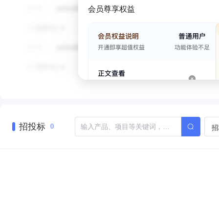
会员尊享权益
招投标
招
0