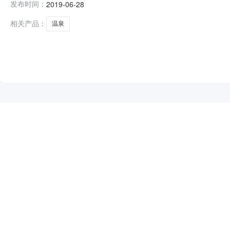
发布时间：
2019-06-28
保护验收报告表公示如下：项目名称：日广凤羽林温泉（一期）1#、
相关产品：
温泉
NEW
HOT
5折起
暂时没有搜索结果…