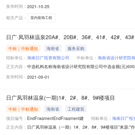
间2021-10-25服务需求编号1015-460000-202
发布时间：
2021-10-25
5200.0（万元）事项名称施工图审查合格书服务金额下限
相关产品：
室内装饰工程
日广·凤羽林温泉20A#、20B#、36#、41#、42#、4
中标｜中标通知
海南省
服务采购
招标单位：
海南日广投资有限公司
中标单位：
海南省设计研究院
中选机构名称海南省设计研究院有限公司中选金额(元)60020.
正文内容：
44#楼选取中介方式择优选取发布时间2021-09-01服务
发布时间：
2021-09-01
投资6000.0（万元）事项名称施工图审查合格书服务金额下
日广凤羽林温泉(一期)1#、2#、8#、9#楼项目
中标｜中标通知
海南省
工程建筑
项目编号：
EndFragmentEndFragment建
招标单位：
海南日广投
日广凤羽林温泉（一期）1#、2#、8#、9#楼项目*来源:*作
正文内容：
682号)，以及环保部《关于发布建设项目竣工环境保护验收暂行