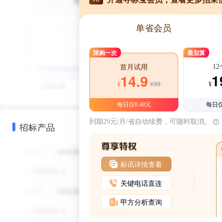
单省会员
限购一次
最划算
1
首月试用
1
14.9
¥39
¥
¥
每日仅0.48元
每日仅
到期29元/月/省自动续费，可随时取消。
招标产品
标讯详情查看
关键电话直连
甲方分析查询