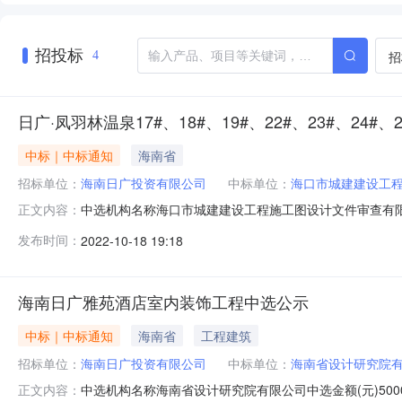
招投标
招
4
日广·凤羽林温泉17#、18#、19#、22#、23#、24#、
中标｜中标通知
海南省
招标单位：
海南日广投资有限公司
中标单位：
海口市城建建设工
中选机构名称海口市城建建设工程施工图设计文件审查有限公司中
正文内容：
23#、24#、25#、26#、27#选取中介方式指定选取发布时间2
发布时间：
2022-10-18 19:18
南省定安县||海南省定安县栖凤路南侧所属项目总投资200
海南日广雅苑酒店室内装饰工程中选公示
中标｜中标通知
海南省
工程建筑
招标单位：
海南日广投资有限公司
中标单位：
海南省设计研究院
中选机构名称海南省设计研究院有限公司中选金额(元)500
正文内容：