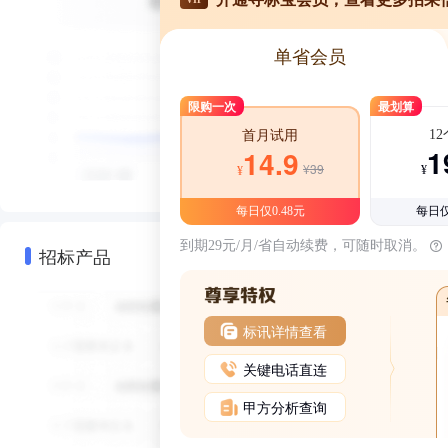
单省会员
限购一次
最划算
1
首月试用
1
14.9
¥39
¥
¥
每日仅0.48元
每日仅
到期29元/月/省自动续费，可随时取消。
招标产品
标讯详情查看
关键电话直连
甲方分析查询