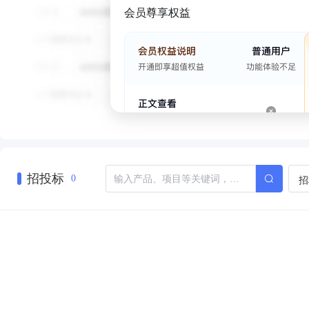
会员尊享权益
招投标
招
0