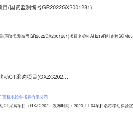
目(国资监测编号GR2022GX2001281)
目(国资监测编号GR2022GX2001281)项目名称桂AH219R别克牌SGM6
11/0917:00挂牌期满，如未征集到意向受让方按（5）个工作日为周期延
年审期限2022年01月品牌型号别克牌SGM6522UAA2发动机号码1730
CT采购项目(GXZC202…
广西机电设备招标有限公司
购项目（GXZC202…发布时间：2020-11-04项目名称移动实验室及移动C
司投标人地址南宁市金凯路11号荣港城仓储二期1号仓库9楼11-901、
称移动实验室及移动CT品牌详见附件规格型号详见附件数量详见附件单价详