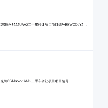
克牌SGM6522UAA2二手车转让项目项目编号BBWCQJY22-
为周期延牌直至征集到意向受让方；或变更挂牌条件，重新挂牌。标
9R别克牌SGM6522UAA2二手车转让项目项目编号
）个工作日为周期延牌直至征集到意向受让方；或变更挂牌条件，重新
发动机号码1