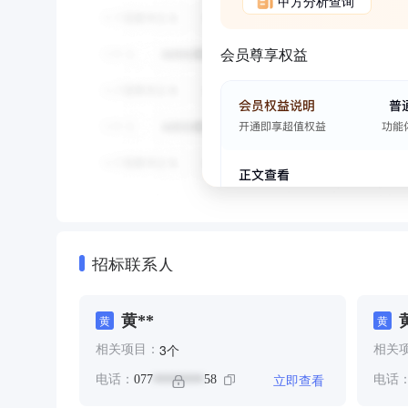
甲方分析查询
会员尊享权益
招标联系人
黄**
黄
黄
个
3
相关项目：
相关
立即查看
电话：
077
58
电话
********