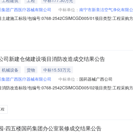
工程建筑
工程
中标177.30万元
药集团广西医疗器械有限公司
中标单位：
南宁市新美洁空气净化有限
标段/包编号:0768-2542CSIMCGD005/01项目类型:工程采购方式:谈
新美洁空气净化有限公司投标报价(元):1773000.00其他无相关附
公司国药器械广西公司新建仓储建设项目土建施工成交结果公告（采购编号：076
公司新建仓储建设项目消防改造成交结果公告
机械设备
货物
中标15.53万元
药集团广西医疗器械有限公司
中标单位：
国药器械广西公司
标段/包编号:0768-2542CSIMCGD005/02项目类型:工程采购方式:谈
新天泽消防工程有限公司投标报价(元):155315.22其他无相关附件：
械广西公司新建仓储建设项目消防改造成交结果公告（采购编号：0768-2
工程
园-四五楼国药集团办公室装修成交结果公告