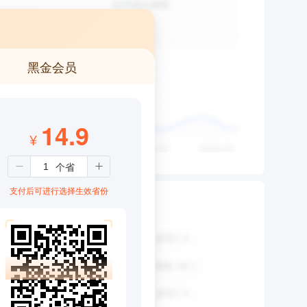
黑金会员
14.9
¥
支付后可进行选择生效省份