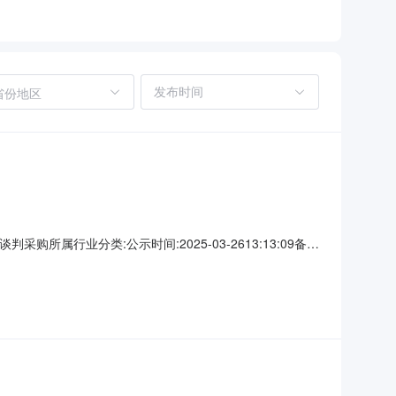
省份地区
购所属行业分类:公示时间:2025-03-2613:13:09备注
广西公司新建仓储建设项目土建施工成交结果公示.pdf成交结
SIMCGD009）一