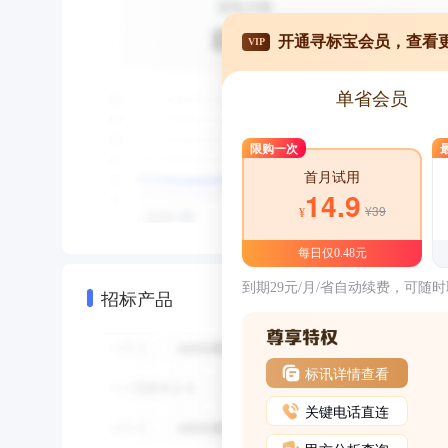
开通寻标宝会员，查看
VIP
单省会员
限购一次
首月试用
14.9
¥39
¥
每日仅0.48元
到期29元/月/省自动续费，可随
招标产品
标讯详情查看
关键电话直连