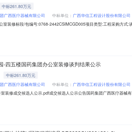
中标261.80万元
团广西医疗器械有限公司
中标单位：
广西华信工程设计股份有限公司
标段/包编号:0768-2442CSIMCGD005项目类型:工程采购方式:谈判采
计股份有限公司投标报价(元):2617978.00其他/相关附件：绿港迎鹏
四五楼国药集团办公室装修成交结果公告（采购编号：0768-2442CSI
园-四五楼国药集团办公室装修谈判结果公示
中标261.80万元
团广西医疗器械有限公司
中标单位：
广西华信工程设计股份有限公司
室装修成交候选人公示.pdf成交候选人公示公告国药集团广西医疗器械
005）公示结束时间：2024-05-0317:00一、评标情况绿港迎鹏产业园
标报价：2617978.00(元)，质量：合格，工期/交货期/服务期：9