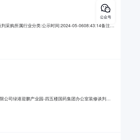
公众号
购所属行业分类:公示时间:2024-05-0608:43:14备注信
产业园-四五楼国药集团办公室装修成交结果公示.pdf成交结果
MCGD005
有限公司绿港迎鹏产业园-四五楼国药集团办公室装修谈判结
-四五楼国药集团办公室装修:1、成交候选人基本情况成交候选人第1
0日历天；成交候选人第2名：广西青兆建筑工程有