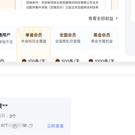
查看全部权益
黄**
个
2
项目：
立即查看
：
077
58
*******