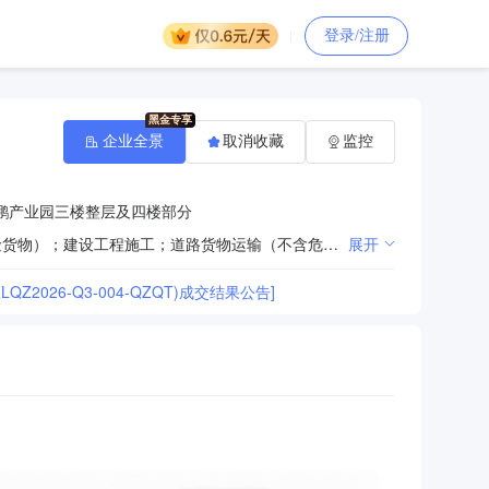
登录/注册
企业全景
取消收藏
监控
鹏产业园三楼整层及四楼部分
许可项目：第三类医疗器械经营；危险化学品经营；Ⅱ、Ⅲ类射线装置销售；城市配送运输服务（不含危险货物）；建设工程施工；道路货物运输（不含危险货物）；药品批发（依法须经批准的项目，经相关部门批准后方可开展经营活动，具体经营项目以相关部门批准文件或许可证件为准）一般项目：货物进出口；技术进出口；第一类医疗器械销售；第二类医疗器械销售；日用百货销售；家用电器销售；个人卫生用品销售；消毒剂销售（不含危险化学品）；卫生用品和一次性使用医疗用品销售；实验分析仪器销售；教学专用仪器销售；机械设备销售；电气设备销售；仪器仪表销售；办公用品销售；办公设备销售；电子产品销售；电子元器件批发；计算机软硬件及辅助设备批发；通信设备销售；电力电子元器件销售；安防设备销售；机械电气设备销售；农副产品销售；汽车销售；软件开发；普通货物仓储服务（不含危险化学品等需许可审批的项目）；技术服务、技术开发、技术咨询、技术交流、技术转让、技术推广；安全技术防范系统设计施工服务；智能控制系统集成；计算机系统服务；机械设备租赁；租赁服务（不含许可类租赁服务）；健康咨询服务（不含诊疗服务）；会议及展览服务；专用设备修理；非居住房地产租赁；信息咨询服务（不含许可类信息咨询服务）；环境保护专用设备销售（除依法须经批准的项目外，凭营业执照依法自主开展经营活动）
展开
26-Q3-004-QZQT)成交结果公告]