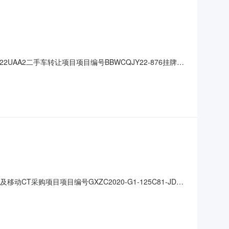
522UAA2二手车转让项目项目编号BBWCQJY22-876挂牌起
牌直至征集到意向受让方；或变更挂牌条件，重新挂牌。标的概况基
T采购项目项目编号GXZC2020-G1-125C81-JDZB
902号中标金额人民币壹仟肆佰捌拾捌万元整
见附件评标专家名单余洪立、刘铁军、梁德敏、曾盈、刘曾雯、