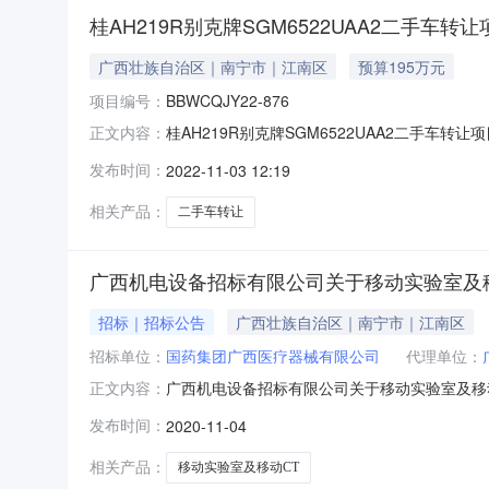
桂AH219R别克牌SGM6522UAA2二手车转让项
广西壮族自治区｜南宁市｜江南区
预算195万元
项目编号：
BBWCQJY22-876
桂AH219R别克牌SGM6522UAA2二手车转让项
正文内容：
始日期2022/11/03挂牌截止日期2022/
发布时间：
2022-11-03 12:19
本属性车牌号桂AH219R注册日期2018-01-19
相关产品：
二手车转让
广西机电设备招标有限公司关于移动实验室及移动
招标｜招标公告
广西壮族自治区｜南宁市｜江南区
招标单位：
国药集团广西医疗器械有限公司
代理单位：
广西机电设备招标有限公司关于移动实验室及移动CT采
正文内容：
中标信息投标人名称国药集团广西医疗器械有限公
发布时间：
2020-11-04
（￥14,880,000.00）主要标的信息名
相关产品：
移动实验室及移动CT