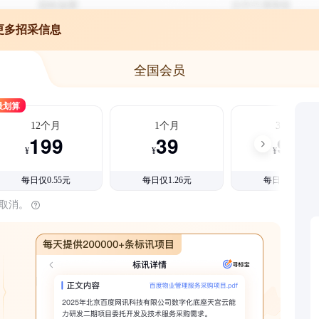
更多招采信息
全国会员
最划算
12个月
1个月
3个月
199
39
99
¥
¥
¥
每日仅0.55元
每日仅1.26元
每日仅1.08元
时取消。