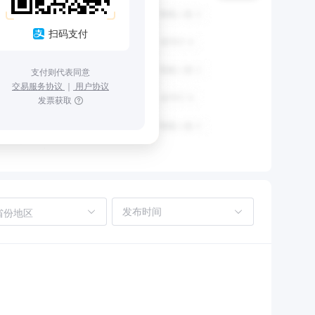
扫码支付
支付则代表同意
交易服务协议
｜
用户协议
发票获取
省份地区