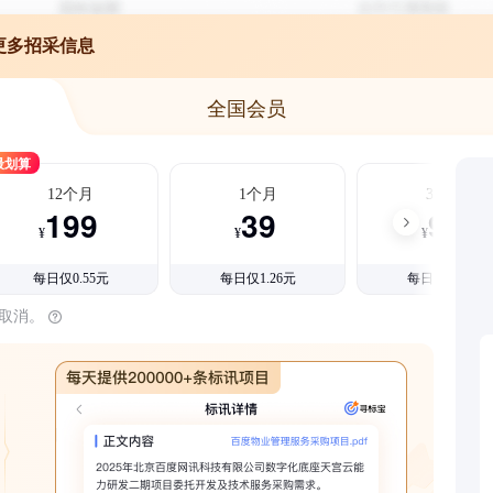
更多招采信息
全国会员
最划算
12个月
1个月
3个月
199
39
99
¥
¥
¥
每日仅0.55元
每日仅1.26元
每日仅1.08元
时取消。