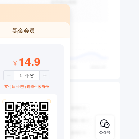
黑金会员
14.9
¥
支付后可进行选择生效省份
公众号