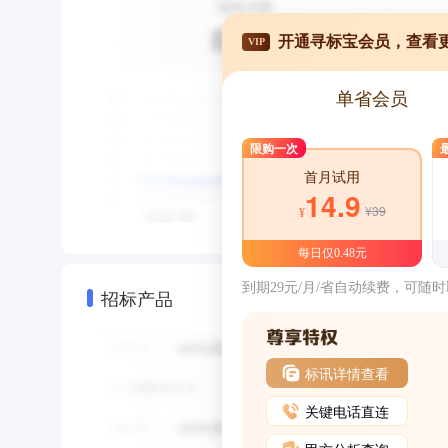
开通寻标宝会员，查看
VIP
单省会员
限购一次
首月试用
14.9
¥39
¥
每日仅0.48元
到期29元/月/省自动续费，可随
招标产品
标讯详情查看
关键电话直连