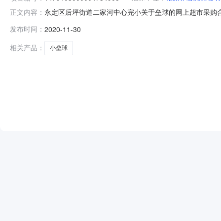
永定区后坪街道二家河中心完小关于垒球的网上超市采购合
正文内容：
采购项目编号：1479403000004734905四、*合同
发布时间：
2020-11-30
验收数量验收金额(元)验收标准\规格型号\技术标准验收结果
相关产品：
小垒球