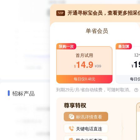
开通寻标宝会员，查看更多招采
VIP
单省会员
限购一次
最划算
1
首月试用
1
14.9
¥39
¥
¥
每日仅0.48元
每日仅
到期29元/月/省自动续费，可随时取消。
招标产品
标讯详情查看
关键电话直连