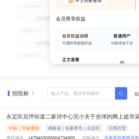
甲方分析查询
会员尊享权益
招投标
招
1
永定区后坪街道二家河中心完小关于垒球的网上超市
中标｜中标通知
湖南省｜张家界市｜永定区
日用百货
项目编号：
1479403000004734905
招标单位：
张家界君惠商贸有