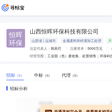
山西恒晖环保科技有限公司
恒晖
环保
山西省 | 运城市
金属废料和碎屑加工处理
开
法定代表人：
韩风竹
注册资本：
5000万元
经营范围：
招标
中标
代理
（0）
（0）
（0）
招标分析
开通寻标宝会员，查看更多招采
VIP