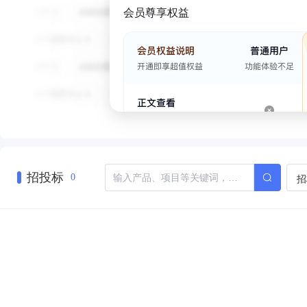
会员尊享权益
招投标
招
0