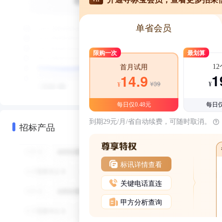
单省会员
限购一次
最划算
1
首月试用
1
14.9
¥39
¥
¥
每日仅0.48元
每日仅
到期29元/月/省自动续费，可随时取消。
招标产品
标讯详情查看
关键电话直连
甲方分析查询