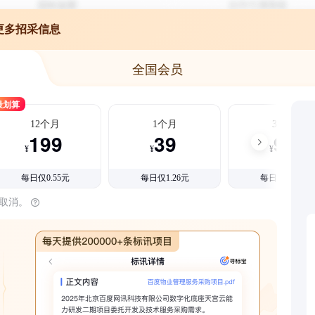
更多招采信息
全国会员
最划算
12个月
1个月
3个月
199
39
99
¥
¥
¥
每日仅0.55元
每日仅1.26元
每日仅1.08元
时取消。