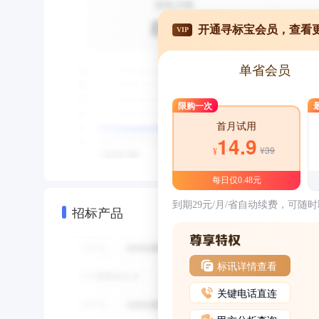
开通寻标宝会员，查看
VIP
单省会员
限购一次
首月试用
14.9
¥39
¥
每日仅0.48元
到期29元/月/省自动续费，可随
招标产品
标讯详情查看
关键电话直连