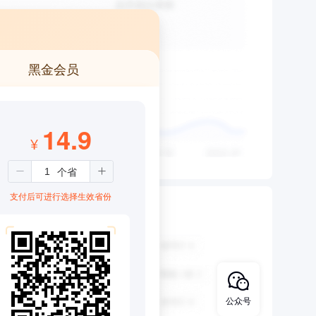
黑金会员
14.9
¥
支付后可进行选择生效省份
公众号