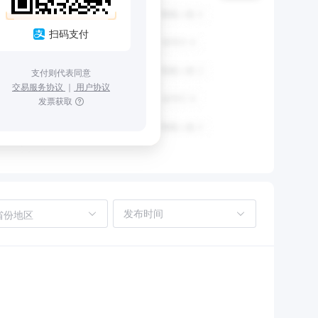
扫码支付
支付则代表同意
交易服务协议
｜
用户协议
发票获取
省份地区