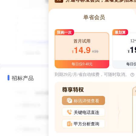
单省会员
限购一次
最划算
1
首月试用
1
14.9
¥39
¥
¥
每日仅0.48元
每日仅
到期29元/月/省自动续费，可随时取消。
招标产品
标讯详情查看
关键电话直连
甲方分析查询