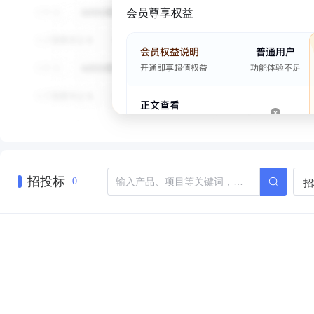
会员尊享权益
招投标
招
0