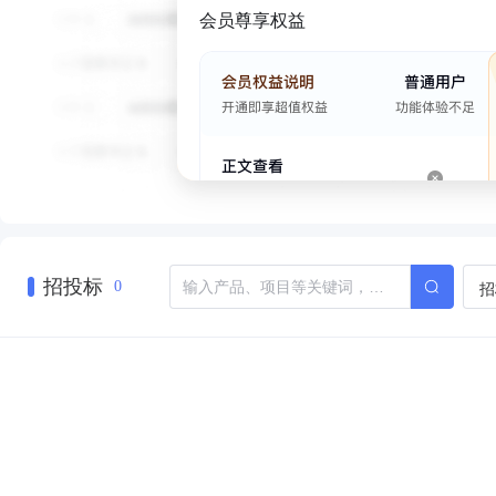
会员尊享权益
招投标
招
0