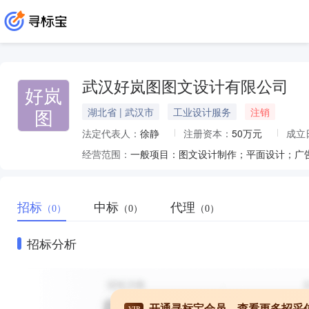
武汉好岚图图文设计有限公司
好岚
图
湖北省 | 武汉市
工业设计服务
注销
法定代表人：
徐静
注册资本：
50万元
成立
经营范围：
招标
中标
代理
（0）
（0）
（0）
招标分析
开通寻标宝会员，查看更多招采
VIP