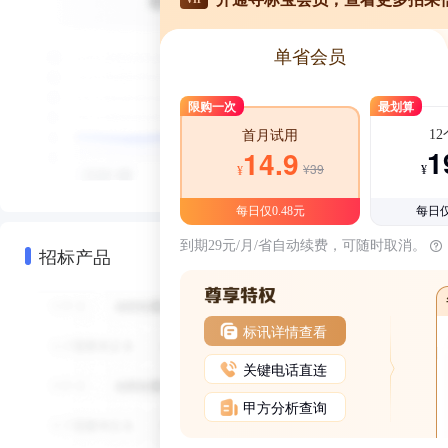
单省会员
限购一次
最划算
1
首月试用
1
14.9
¥39
¥
¥
每日仅0.48元
每日仅
到期29元/月/省自动续费，可随时取消。
招标产品
标讯详情查看
关键电话直连
甲方分析查询