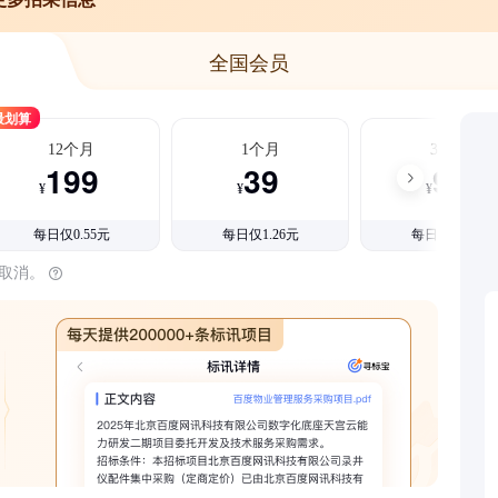
全国会员
最划算
12个月
1个月
3个月
199
39
99
¥
¥
¥
每日仅0.55元
每日仅1.26元
每日仅1.08元
时取消。