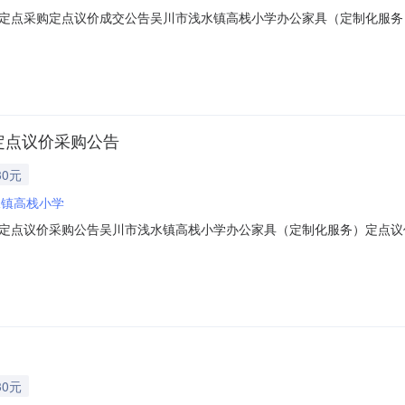
定点采购定点议价成交公告吴川市浅水镇高栈小学办公家具（定制化服务
J-2023-1025184本项目于2023-12-1418:55:47启动。
元整）（三）成交标的明细服务描述数量单位供应商报价(元)是否中标其它
定点议价采购公告
30元
水镇高栈小学
定点议价采购公告吴川市浅水镇高栈小学办公家具（定制化服务）定点议
水镇高栈小学办公家具（定制化服务）定点采购（二）项目编号：DDYJ-20
其它要求：1、基材：采用优质高密度板，经防虫、防腐、防霉等化学处理。
30元