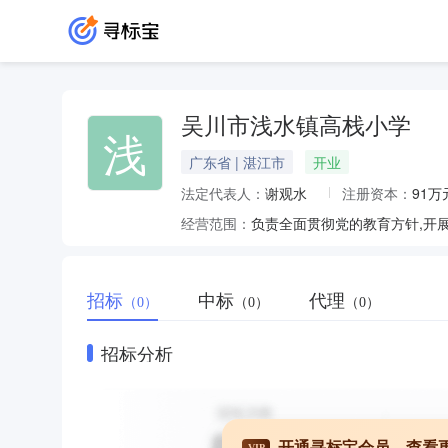
吴川市浅水镇高栈小学
浅
广东省 | 湛江市
开业
法定代表人：
谢观水
注册资本：
91万
经营范围：
负责全面贯彻党的教育方针,开
招标
中标
代理
（0）
（0）
（0）
招标分析
开通寻标宝会员，查看
VIP