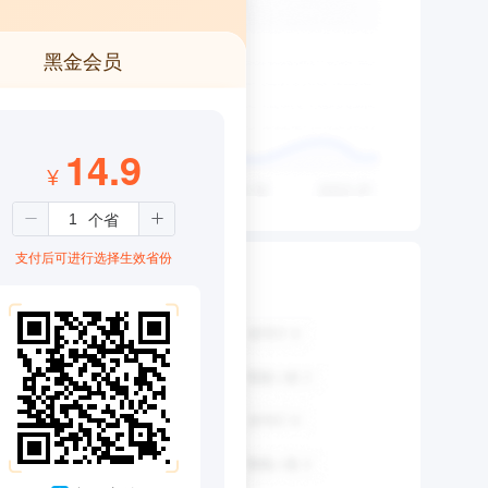
黑金会员
14.9
¥
支付后可进行选择生效省份