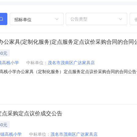
招标单位
办公家具(定制化服务)定点服务定点议价采购合同的合同
30元
镇高栈小学
中标单位：
茂名市茂南区广达家具店
小学办公家具（定制化服务）定点服务定点议价采购合同的合同公告一、合同
价采购合同三、项目编号DDYJ-2023-1025184四、项目名称吴
广东省-湛江市-吴川市吴川市浅水镇高栈村委会那宽垌村联系方式：1892
定点采购定点议价成交公告
30元
水镇高栈小学
中标单位：
茂名市茂南区广达家具店