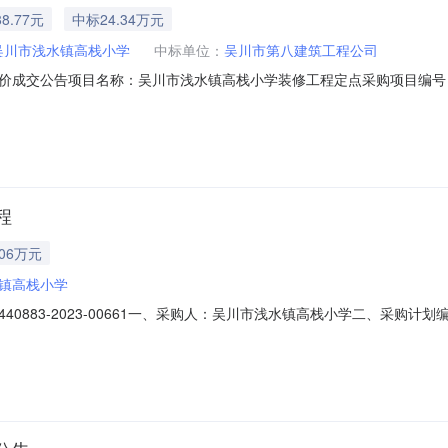
8.77元
中标24.34万元
吴川市浅水镇高栈小学
中标单位：
吴川市第八建筑工程公司
告项目名称：吴川市浅水镇高栈小学装修工程定点采购项目编号：DDYJ-2023
吴川市第八建筑工程公司（二）成交价：243489.93（贰拾肆万叁
期总日历天数：28安全文明施工费(元)：8387.76余泥渣土场外运输排放
程
.06万元
镇高栈小学
83-2023-00661一、采购人：吴川市浅水镇高栈小学二、采购计划编号：
称：装修工程五、采购预算金额（元）：250675.13六、需求时间：七
时间：2023年04月19日