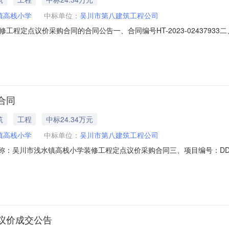
镇高栈小学
中标单位：
吴川市第八建筑工程公司
程定点议价采购合同的合同公告一、合同编号HT-2023-024379
四、项目名称吴川市浅水镇高栈小学装修工程定点采购五、合同主体采购人(甲*)
：18922085622供应商(乙*)：吴川市第八建筑工程公司地址：振文镇联
合同
筑
工程
中标24.34万元
镇高栈小学
中标单位：
吴川市第八建筑工程公司
、合同名称：吴川市浅水镇高栈小学装修工程定点议价采购合同三、项目编号：DDY
川市浅水镇高栈小学地址：广东省-湛江市-吴川市广东省湛江市吴川市吴川市
振文镇联系方式：13380900338六、合同主要信息主要标的名称：
议价成交公告