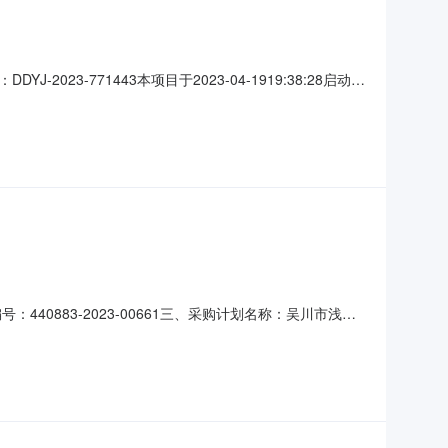
-771443本项目于2023-04-1919:38:28启动。
仟肆佰捌拾玖元玖角叁分整）（三）成交标的明细服务描述数量
费(元)：0暂列金额(元)：0承包范围：包
440883-2023-00661三、采购计划名称：吴川市浅水
、采购方式：电子卖场八、备案时间：2023-04-