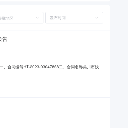
省份地区
公告
编号HT-2023-03047868二、合同名称吴川市浅水
川市浅水镇高栈小学办公家具（定制化服务）定点采购五、合同
2085622供应商(乙方)：茂名市茂南区广达家具店地址：