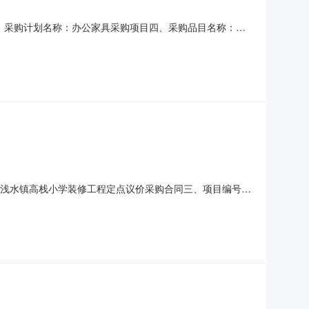
2790三、采购计划名称：办公家具采购项目四、采购品目名称：办
1418:38:55发布人：吴川市浅水镇高栈小学发布时间：
：吴川市浅水镇高栈小学装修工程定点议价采购合同三、项目编号：
浅水镇高栈小学地址：广东省-湛江市-吴川市广东省湛江市吴川
式：13380900338六、合同主要信息主