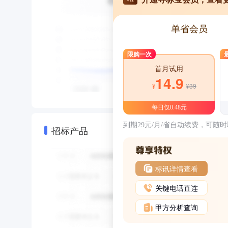
单省会员
限购一次
首月试用
14.9
¥39
¥
每日仅0.48元
到期29元/月/省自动续费，可随
招标产品
标讯详情查看
关键电话直连
甲方分析查询