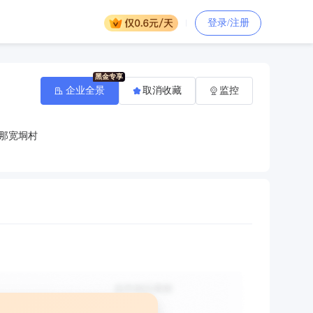
登录/注册
企业全景
取消收藏
监控
那宽垌村