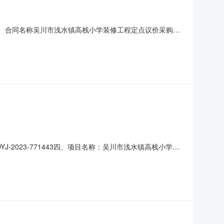
33二、合同名称吴川市浅水镇高栈小学装修工程定点议价采购合
：吴川市浅水镇高栈小学地址：广东省-湛江市-吴川市广东省湛
系*式：13380900338六、合同主要信息
J-2023-771443四、项目名称：吴川市浅水镇高栈小学装
浅水镇高栈村委会那宽垌村联系方式：18922085622
装修工程规格型号（或服务要求）：详见合同主要标的数量