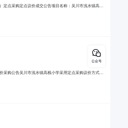
）定点采购定点议价成交公告项目名称：吴川市浅水镇高栈
现将本次议价结果公布如下：（一）成交供应商：茂名市茂南区广达家
要求：1、基材：采用优质高密度板，经防虫、防腐、防霉等化
公众号
价采购公告吴川市浅水镇高栈小学采用定点采购议价方式实
23-1025184（三）预算金额：4,030.00（四）采
2、面料：采用进口胡桃木皮（0.6mm）拼花饰面，颜色