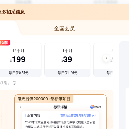
更多招采信息
全国会员
最划算
12个月
1个月
3个月
199
39
99
¥
¥
¥
每日仅0.55元
每日仅1.26元
每日仅1.08元
时取消。