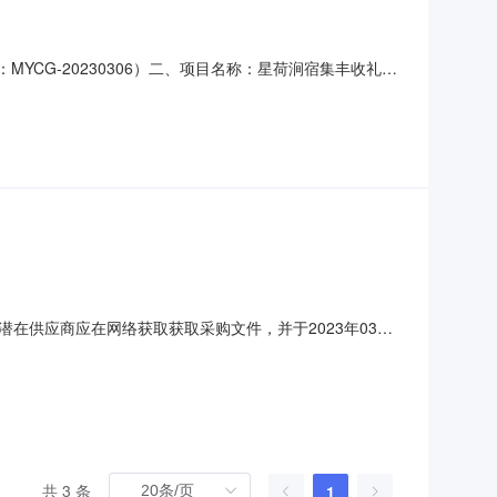
YCG-20230306）二、项目名称：星荷涧宿集丰收礼展
成交）金额：80.9810000（万元）四、主要标的信息序
层房屋一栋，建筑面积约300平方米；施工图纸和清单范围
在供应商应在网络获取获取采购文件，并于2023年03月
礼展销中心采购方式：竞争性磋商预算金额：81.7593250
。合同履行期限：45个日历天。本项目(不接受)联合体投标。
共 3 条
1