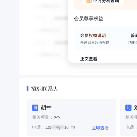
甲方分析查询
会员尊享权益
招标联系人
胡**
胡
刘
个
2
相关项目：
相关
立即查看
电话：
139
18
电话
******