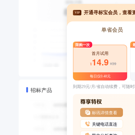
开通寻标宝会员，查看
VIP
单省会员
限购一次
首月试用
14.9
¥39
¥
每日仅0.48元
到期29元/月/省自动续费，可随
招标产品
标讯详情查看
关键电话直连