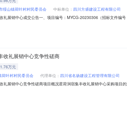
0.98万元
市绥山镇荷叶村村民委员会
中标单位：
四川方盛建设工程有限公司
展销中心成交公告一、项目编号：MYCG-20230306（招标文件编号：M
盛建设工程有限公司供应商地址：成都市武侯区晋阳路215号附40号中标（
理执业证书1四川方盛建设工程有限公司星荷涧宿集丰收礼展销中心建设2
丰收礼展销中心竞争性磋商
1.76万元
镇荷叶村村民委员会
代理单位：
四川省名扬建设工程管理有限公司
收礼展销中心竞争性磋商项目概况星荷涧宿集丰收礼展销中心采购项目的潜
、项目基本情况项目编号：MYCG-20230306项目名称：星荷涧宿集丰收
250万元（人民币）采购需求：建设2层房屋一栋，建筑面积约300平方米