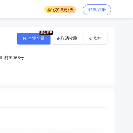
登录/注册
企业全景
取消收藏
监控
叶村9组66号