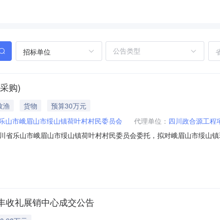
招标单位
采购)
牧渔
货物
预算30万元
乐山市峨眉山市绥山镇荷叶村村民委员会
代理单位：
四川政合源工程
川省乐山市峨眉山市绥山镇荷叶村村民委员会委托，拟对峨眉山市绥山镇
一、采购项目基本情况：1、项目编号：SSZHEC-ZHY-2026061
山镇荷叶村村民委员会4、采购代理机构：四川政合源工程项目管理有限公
丰收礼展销中心成交公告