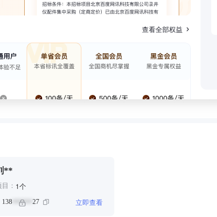
查看全部权益
刘**
个
1
项目：
立即查看
：
138
27
******