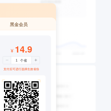
黑金会员
14.9
¥
支付后可进行选择生效省份