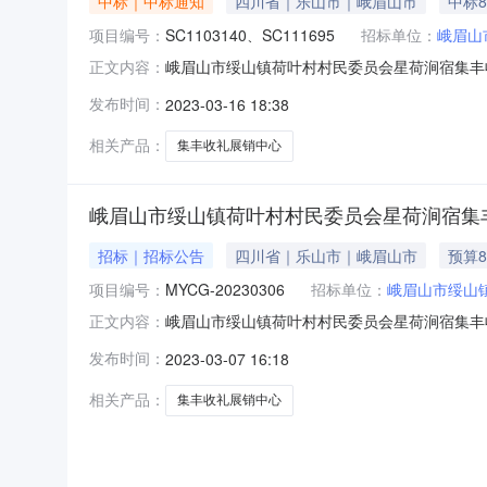
中标｜中标通知
四川省｜乐山市｜峨眉山市
中标8
项目编号：
SC1103140、SC111695
招标单位：
峨眉山
峨眉山市绥山镇荷叶村村民委员会星荷涧宿集丰收礼
正文内容：
销中心三、中标（成交）信息供应商名称：四川方
发布时间：
2023-03-16 18:38
号供应商名称工程名称施工范围施工工期项目经
内的所有
相关产品：
集丰收礼展销中心
峨眉山市绥山镇荷叶村村民委员会星荷涧宿集
招标｜招标公告
四川省｜乐山市｜峨眉山市
预算8
项目编号：
MYCG-20230306
招标单位：
峨眉山市绥山
峨眉山市绥山镇荷叶村村民委员会星荷涧宿集丰
正文内容：
15日14点30分（北京时间）前提交响应文件。一
发布时间：
2023-03-07 16:18
万元（人民币）最高限价（如有）：81.7593
二
相关产品：
集丰收礼展销中心