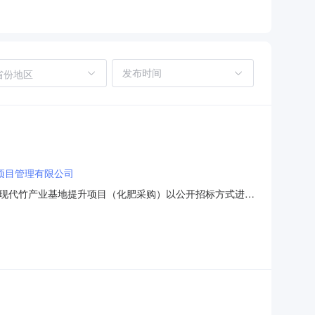
省份地区
项目管理有限公司
现代竹产业基地提升项目（化肥采购）以公开招标方式进行
02、项目名称：峨眉山市绥山镇现代竹产业基地提升项目（化
司二、资金来源：财政资金三、项目概况与招标范围：1、