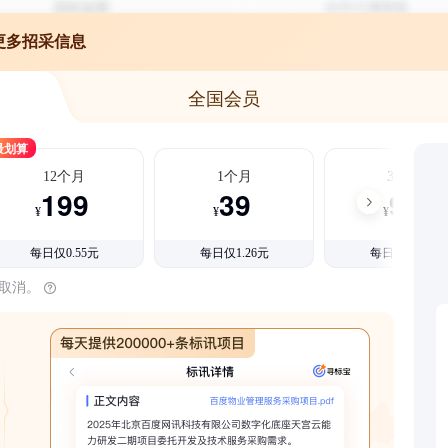
更多招采信息
全国会员
最划算
12个月
1个月
3个月
199
39
99
¥
¥
¥
每日仅0.55元
每日仅1.26元
每日仅1.08元
时取消。