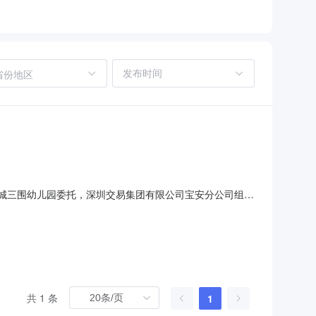
省份地区
安区航城三围幼儿园委托，深圳交易集团有限公司宝安分公司组织
公示如下：一、交易结果项目编号项目名称中标（成交）金额
圳一慧教育科技有限公司二、评审小组成员程敏明,李伟,陈长浩,
共 1 条
1