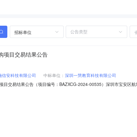
招标单位
购项目交易结果公告
融信安科技有限公司
中标单位：
深圳一慧教育科技有限公司
交易结果公告（项目编号：BAZXCG-2024-00535）深圳市宝
采购项目（项目名称）于2024年7月19日完成评审工作，现将交易结果
00535深圳市宝安区航城三围幼儿园班组部门设备采购项目299800.00深