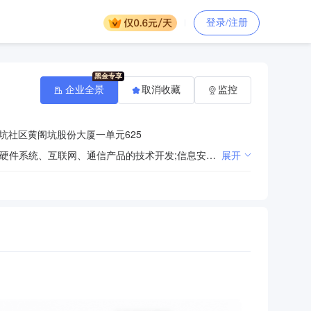
登录/注册
企业全景
取消收藏
监控
坑社区黄阁坑股份大厦一单元625
一般经营项目：云计算与物联网系统开发、安全技术防范系统产品设计、弱电机房工程的设计；计算机软硬件系统、互联网、通信产品的技术开发;信息安全产品的技术开发、销售与系统集成,计算机及外部设备的租赁及上门维修；分析仪器、环保设备、仪表的技术开发与批发(不含医疗器械)；多媒体电教设备、多功能厅设备、会议系统设备、机电设备(不含特种机电设备)、数控机床设备、舞台灯光音响设备的技术开发、销售、上门安装及租赁服务;智能家居系统集成与家具产品销售，生物识别技术开发;生物识别设备的开发及销售；LED显示屏光电声一体化产品的技术开发与销售;机房工程的设计与上门安装;电子产品、通讯器材、仪器仪表、文化办公用品、乐器、美术用品、体育器材、影视器材、办公家具的销售;电教实验室设备、实训室设备的技术开发、销售、上门安装及外部设备的上门维修;电子产品、电子元器件销售；国内贸易,货物及技术进出口。(法律、行政法规、国务院决定禁止的项目除外,限制的项目须取得许可后方可经营)；住房租赁；建筑装饰材料销售；园林绿化工程施工；消防器材销售；安防设备销售；家用电器销售；日用电器修理；广告制作；项目策划与公关服务；劳务服务（不含劳务派遣）；专业保洁、清洗、消毒服务；专业设计服务；智能无人飞行器销售；人工智能行业应用系统集成服务；软件开发；技术服务、技术开发、技术咨询、技术交流、技术转让、技术推广；办公设备耗材销售；承接档案服务外包；信息技术咨询服务；人工智能应用软件开发；普通机械设备安装服务；公司礼仪服务；礼仪服务；婚庆礼仪服务；个人商务服务；社会经济咨询服务；组织文化艺术交流活动；企业管理咨询；信息咨询服务（不含许可类信息咨询服务）；电子产品销售；数据处理和存储支持服务；机械设备销售；教学专用仪器销售；电子专用设备销售；通讯设备销售；五金产品零售；五金产品批发；金属材料销售；日用百货销售；日用品销售；厨具卫具及日用杂品批发；仪器仪表销售；建筑材料销售；服装服饰批发；服装辅料销售；鞋帽零售；鞋帽批发；皮革制品销售；箱包销售；互联网销售（除销售需要许可的商品）；皮革销售；针纺织品及原料销售；针纺织品销售；玩具销售；母婴用品销售；文具用品零售；办公用品销售；工艺美术品及收藏品零售（象牙及其制品除外）；工艺美术品及礼仪用品销售（象牙及其制品除外）；木材销售；珠宝首饰批发；珠宝首饰零售；金银制品销售；国内贸易代理；贸易代理；农业专业及辅助性活动；软件外包服务；数据处理服务；生产线管理服务；动漫游戏开发；轻质建筑材料销售；建筑防水卷材产品销售；建筑用钢筋产品销售；水泥制品销售。（除依法须经批准的项目外，凭营业执照依法自主开展经营活动）许可经营项目：住宅室内装饰装修；物业管理；小微型客车租赁经营服务；劳务派遣服务；人力资源服务（不含职业中介活动、劳务派遣服务）；货物进出口；在线数据处理与交易处理业务（经营类电子商务）；第二类增值电信业务；第二类医疗器械销售；互联网信息服务；建筑劳务分包；互联网新闻信息服务；保健食品（预包装）销售；特殊医学用途配方食品销售；婴幼儿配方乳粉及其他婴幼儿配方食品销售。（依法须经批准的项目，经相关部门批准后方可开展经营活动，具体经营项目以相关部门批准文件或许可证件为准）
展开