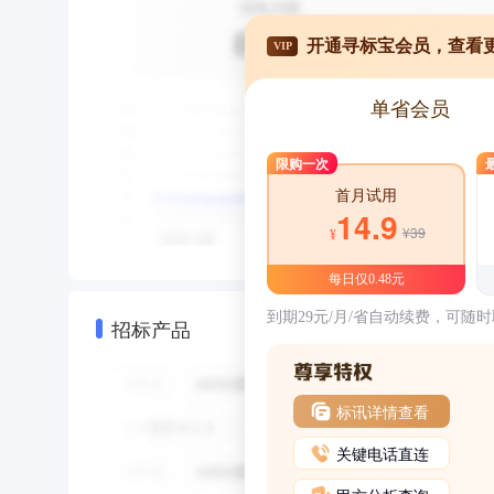
开通寻标宝会员，查看
VIP
单省会员
限购一次
首月试用
14.9
¥39
¥
每日仅0.48元
到期29元/月/省自动续费，可随
招标产品
标讯详情查看
关键电话直连