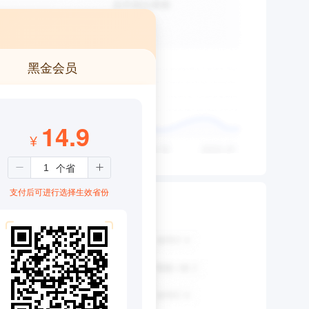
黑金会员
14.9
¥
支付后可进行选择生效省份