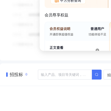
甲方分析查询
会员尊享权益
招投标
招
0