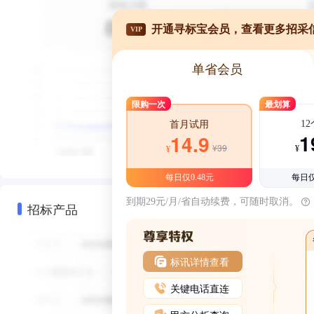
开通寻标宝会员，查看更多招采
VIP
单省会员
限购一次
最划算
1
首月试用
1
14.9
¥39
¥
¥
每日仅0.48元
每日仅
到期29元/月/省自动续费，可随时取消。
招标产品
标讯详情查看
关键电话直连