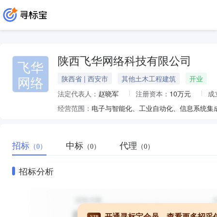
陕西飞华网络科技有限公司
飞华
网络
陕西省 | 西安市
其他土木工程建筑
开业
法定代表人：
赵晓军
注册资本：
10万元
成
经营范围：
招标
中标
代理
（0）
（0）
（0）
招标分析
开通寻标宝会员，查看更多招采
VIP