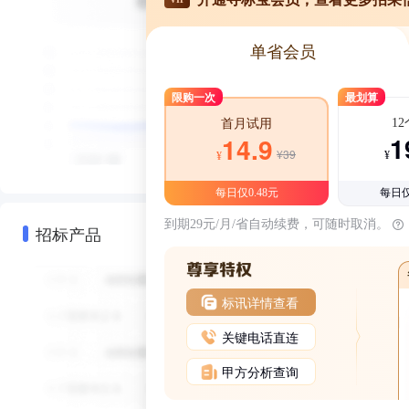
单省会员
限购一次
最划算
1
首月试用
1
14.9
¥39
¥
¥
每日仅0.48元
每日仅
到期29元/月/省自动续费，可随时取消。
招标产品
标讯详情查看
关键电话直连
甲方分析查询