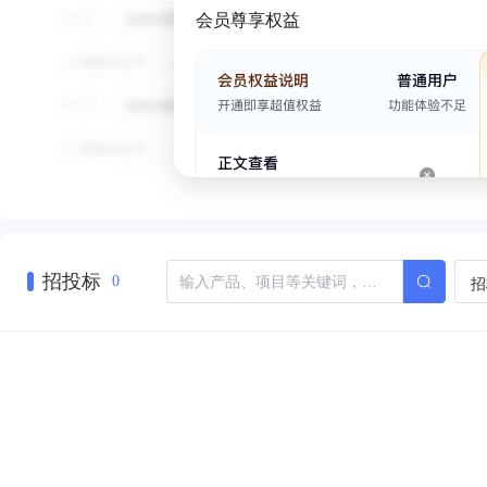
会员尊享权益
招投标
招
0