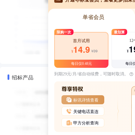
单省会员
限购一次
最划算
1
首月试用
1
14.9
¥39
¥
¥
每日仅0.48元
每日仅
到期29元/月/省自动续费，可随时取消。
招标产品
标讯详情查看
关键电话直连
甲方分析查询