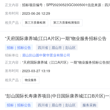
招标项目编号：SPP20230523GC0005001信
正文内容：
第三方质量检测项目2标段标段中标候选人公示发布时间：20
发布时间：
2023-06-26 12:29
目）评标结果公示（标准文本）项目及标段名称市域（郊
德轨道交通有限公
相关产品：
第三方质量检测
第三方质量检测项目
“天府国际康养城(江口A片区)一期”物业服务招标公告
招标｜招标公告
四川省｜眉山市｜彭山区
招标单位：
眉山彭山圆中聚华置业有限公司
“天府国际康养城（江口A片区）一期”物业服务招标公告
正文内容：
务采用公开招标的方式选聘物业服务企业，现将有关事项
发布时间：
2023-03-27 13:19
责任公司3、本项目位于:眉山市彭山区江口街道泉水社区一组
80874.81㎡，
相关产品：
物业服务
“彭山国际长寿康养项目(中日国际康养城江口B片区)
招标｜招标公告
四川省｜眉山市｜彭山区
服务采购