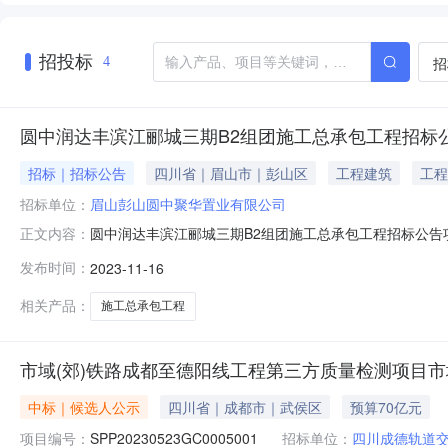
招投标
招
4
圆中润达丰滨江郦城三期B2组团施工总承包工程招标
招标｜招标公告
四川省｜眉山市｜彭山区
工程建筑
工程
招标单位：
眉山彭山圆中聚华置业有限公司
圆中润达丰滨江郦城三期B2组团施工总承包工程招标公告
正文内容：
市彭山区Y504与岷东大道交叉口东北侧项目规模12.36
发布时间：
2023-11-16
改造）、初装修、铁艺栏杆、保温涂料、总平管网、景观
公区装修、户内精装修；（
相关产品：
施工总承包工程
市域(郊)铁路成都至德阳线工程第三方质量检测项目市
中标｜候选人公示
四川省｜成都市｜武侯区
预算70亿元
项目编号：
SPP20230523GC0005001
招标单位：
四川成德轨道