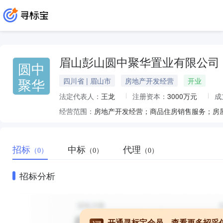
眉山彭山圆中聚华置业有限公司
圆中
聚华
四川省 | 眉山市
房地产开发经营
开业
法定代表人：
王龙
注册资本：
3000万元
成
经营范围：
房地产开发经营；商品住房销售服务；房
招标
中标
代理
（0）
（0）
（0）
招标分析
开通寻标宝会员，查看更多招采
VIP