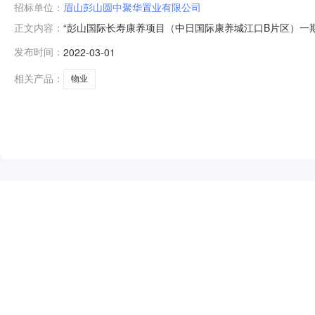
招标单位：
眉山彭山圆中聚华置业有限公司
“彭山国际长寿康养项目（中日国际康养城江口B片区）一
正文内容：
目（中日国际康养城江口B片区）”物业服务采用公开招标
发布时间：
2022-03-01
际康养城江口B片区）一期2.招标人：眉山彭山圆中聚华置
用地面积：151450.17
相关产品：
物业
NEW
HOT
5折起