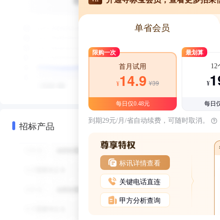
单省会员
限购一次
最划算
1
首月试用
1
14.9
¥39
¥
¥
每日仅0.48元
每日仅
到期29元/月/省自动续费，可随时取消。
招标产品
标讯详情查看
关键电话直连
甲方分析查询