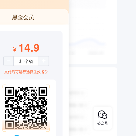
黑金会员
14.9
¥
支付后可进行选择生效省份
公众号