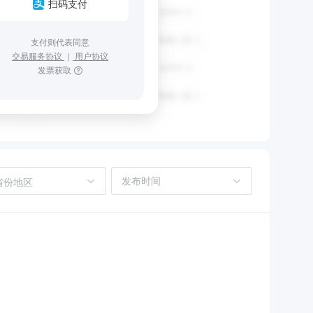
扫码支付
支付则代表同意
交易服务协议
｜
用户协议
发票获取
省份地区