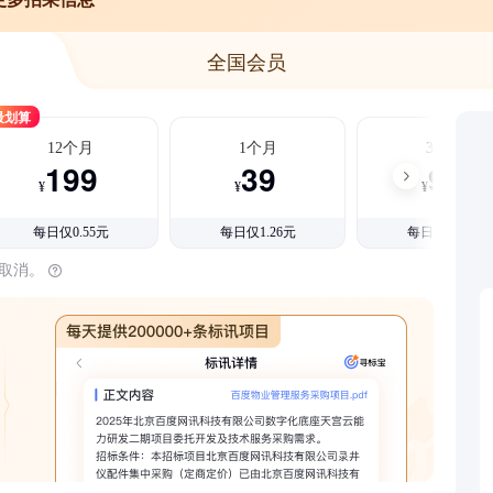
全国会员
最划算
12个月
1个月
3个月
199
39
99
¥
¥
¥
每日仅0.55元
每日仅1.26元
每日仅1.08元
时取消。