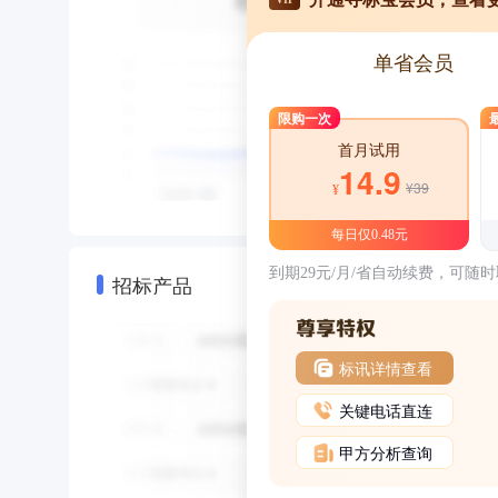
单省会员
限购一次
首月试用
14.9
¥39
¥
每日仅0.48元
到期29元/月/省自动续费，可随
招标产品
标讯详情查看
关键电话直连
甲方分析查询