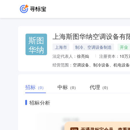
上海斯图华纳空调设备有
斯图
华纳
上海市
制冷、空调设备制造
开业
法定代表人：
徐亮灿
注册资本：
10万
经营范围：
招标
中标
代理
（0）
（0）
（0）
招标分析
开通寻标宝会员，查看
VIP