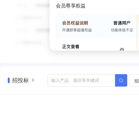
会员尊享权益
招投标
招
0