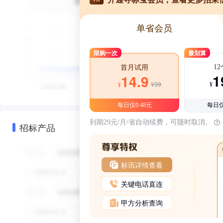
单省会员
限购一次
最划算
1
首月试用
1
14.9
¥39
¥
¥
每日仅0.48元
每日仅
到期29元/月/省自动续费，可随时取消。
招标产品
标讯详情查看
关键电话直连
甲方分析查询