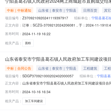
宁阳县葛石镇人民政府2024网上商城超市直购成交结
中标｜中标通知
山东省｜泰安市｜宁阳县
日用百货
其它
项目编号：
Z3709210920241119397917
招标单位：
宁阳县葛石
订单：SCZG-3709212024206081，于：2024-11
正文内容：
交信息供应商：山东省供销社农产品有限公司供应商地址：山东
发布时间：
2024-11-19 16:22
佰捌拾捌元整四、主要标的信息序号商品品目商品名称品牌型
相关产品：
面粉
山东省泰安市宁阳县葛石镇人民政府加工车间建设项
中标｜合同公告
山东省｜泰安市｜宁阳县
工程建筑
工程
项目编号：
SDGP370921000202402000057
招标单位：
宁阳县葛
山东省泰安市宁阳县葛石镇人民政府加工车间建设项目合同公示
正文内容：
同公示见附件附件：合同.pdf附件：合同.doc共资源公
发布时间：
2024-10-16 16:34
SDGP370921000202402000057甲方(全称
相关产品：
加工车间建设