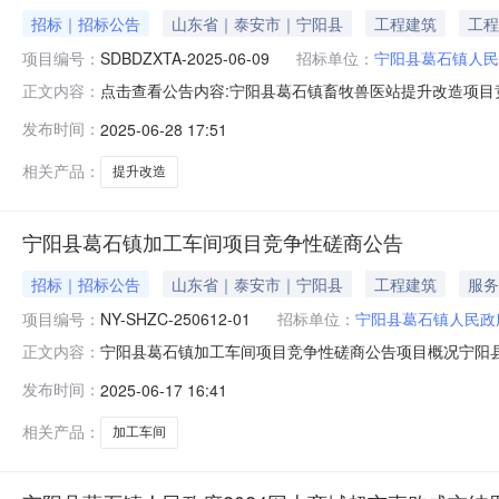
招标｜招标公告
山东省｜泰安市｜宁阳县
工程建筑
工程
项目编号：
SDBDZXTA-2025-06-09
招标单位：
宁阳县葛石镇人民
点击查看公告内容:宁阳县葛石镇畜牧兽医站提升改造项目竞争性
正文内容：
在地区：山东省一、招标条件本宁阳县葛石镇畜牧兽医站提升
发布时间：
2025-06-28 17:51
石镇人民政府。本项目已具备招标条件，现招标方式为其它
相关产品：
提升改造
宁阳县葛石镇加工车间项目竞争性磋商公告
招标｜招标公告
山东省｜泰安市｜宁阳县
工程建筑
服务
项目编号：
NY-SHZC-250612-01
招标单位：
宁阳县葛石镇人民政
宁阳县葛石镇加工车间项目竞争性磋商公告项目概况宁阳县葛
正文内容：
间）前提交响应文件。一、项目基本情况项目编号：NY-SHZ
发布时间：
2025-06-17 16:41
程为宁阳县葛石镇加工车间项目，主要包含建筑、装饰、安
格要求：
相关产品：
加工车间