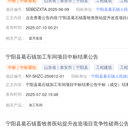
中标｜中标通知
山东省｜泰安市｜宁阳县
工程建筑
工程
项目编号：
SDBDZXTA-2025-06-09
招标单位：
宁阳县葛石镇人民
点击查看公告内容:宁阳县葛石镇畜牧兽医站提升改造项目成交结
正文内容：
信息：标段（包）[001]宁阳县葛石镇畜牧兽医站提升改
发布时间：
2025-07-10 00:21
成交结果公告一、项目编号：SDBDZXTA-2025-0
相关产品：
提升改造
宁阳县葛石镇加工车间项目中标结果公告
中标｜中标通知
山东省｜泰安市｜宁阳县
工程建筑
工程
项目编号：
NY-SHZC-250612-01
招标单位：
宁阳县葛石镇人民政
宁阳县葛石镇加工车间项目中标结果公告中标（成交）结果公
正文内容：
称：宁阳县葛石镇加工车间项目三、中标（成交）信息供应商
发布时间：
2025-07-02 15:48
主要标的信息本项目为宁阳县葛石镇加工车间项目，主要
杨春花六、代理服务收
相关产品：
加工车间
宁阳县葛石镇畜牧兽医站提升改造项目竞争性磋商公