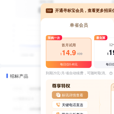
开通寻标宝会员，查看更多招采
VIP
单省会员
限购一次
最划算
1
首月试用
1
14.9
¥39
¥
¥
每日仅0.48元
每日仅
到期29元/月/省自动续费，可随时取消。
招标产品
标讯详情查看
关键电话直连