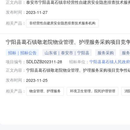
泰安市宁阳县葛石镇非经营性自建房安全隐患排查技术服
正文内容：
供应商应在泰安华瑞工程项目管理有限公司获取采购文件，12月
发布时间：
2023-11-27
安市宁阳县葛石镇非经营性自建房安全隐患排查技术服务机构
非经营性
相关产品：
非经营性自建房安全隐患排查技术服务机构
宁阳县葛石镇敬老院物业管理、护理服务采购项目竞
招标｜招标公告
山东省｜泰安市｜宁阳县
服务采购
服务
项目编号：
SDLDZB202311-28
招标单位：
宁阳县葛石镇人民政府
宁阳县葛石镇敬老院物业管理、护理服务采购项目竞争性
正文内容：
项目以竞争性磋商方式组织招标，欢迎符合条件的投标单位积
发布时间：
2023-11-25
内容：宁阳县葛石镇敬老院物业管理、护理服务采购项目，
法》第二十二条的规定，具有独立
相关产品：
物业管理、护理服务
环境卫生管理、院民护理管理
消