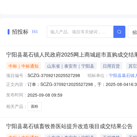
招投标
招
161
宁阳县葛石镇人民政府2025网上商城超市直购成交结
中标｜中标通知
山东省｜泰安市｜宁阳县
日用百货
其它
项目编号：
SCZG-3709212025527298
招标单位：
宁阳县葛石镇
订单：SCZG-3709212025527298，于：2025-08
正文内容：
信息供应商：山东省供销社农产品有限公司供应商地址：山东省
发布时间：
2025-09-08 09:59
叁拾元整四、主要标的信息序号商品品目商品名称品牌型号
相关产品：
面粉
宁阳县葛石镇畜牧兽医站提升改造项目成交结果公告