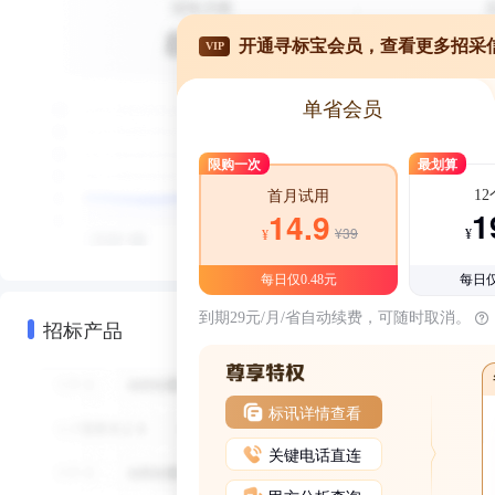
开通寻标宝会员，查看更多招采
VIP
单省会员
限购一次
最划算
1
首月试用
1
14.9
¥39
¥
¥
每日仅0.48元
每日仅
到期29元/月/省自动续费，可随时取消。
招标产品
标讯详情查看
关键电话直连