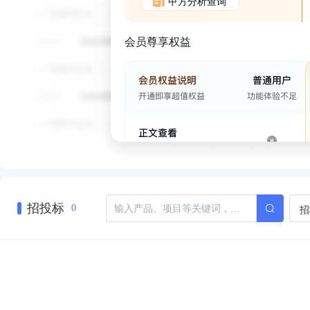
甲方分析查询
会员尊享权益
招投标
招
0