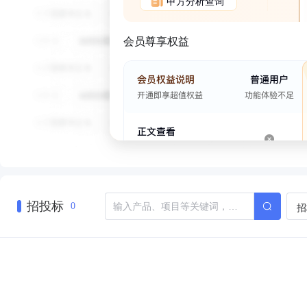
甲方分析查询
会员尊享权益
招投标
招
0