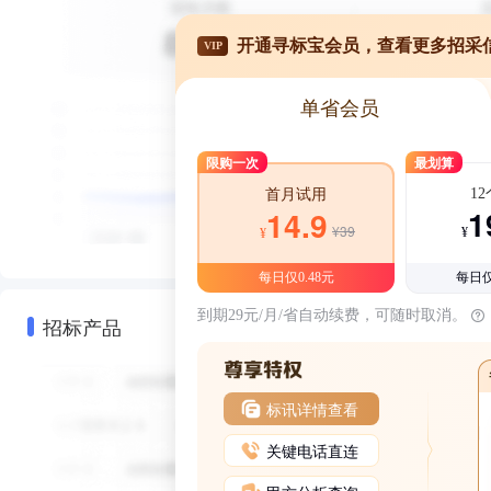
开通寻标宝会员，查看更多招采
VIP
单省会员
限购一次
最划算
1
首月试用
1
14.9
¥39
¥
¥
每日仅0.48元
每日仅
到期29元/月/省自动续费，可随时取消。
招标产品
标讯详情查看
关键电话直连