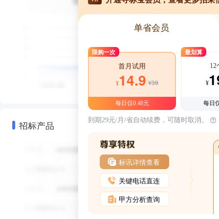
单省会员
限购一次
最划算
1
首月试用
1
14.9
¥39
¥
¥
每日仅0.48元
每日仅
到期29元/月/省自动续费，可随时取消。
招标产品
标讯详情查看
关键电话直连
甲方分析查询