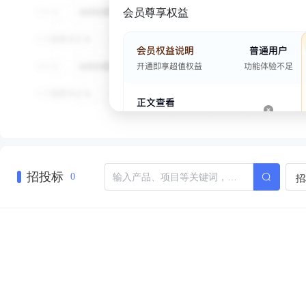
会员尊享权益
招投标
招
0