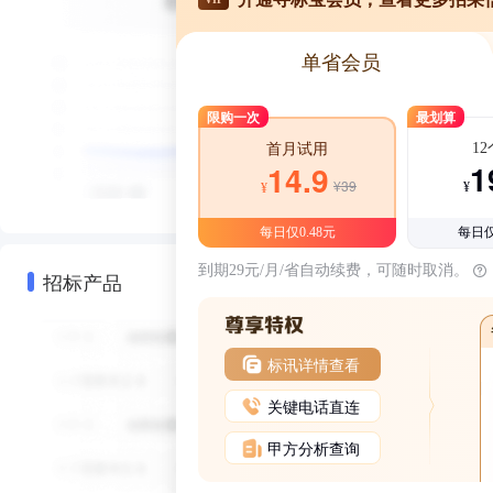
单省会员
限购一次
最划算
1
首月试用
1
14.9
¥39
¥
¥
每日仅0.48元
每日仅
到期29元/月/省自动续费，可随时取消。
招标产品
标讯详情查看
关键电话直连
甲方分析查询