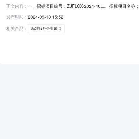
一、招标项目编号：ZJFLCX-2024-40二、招标项目名
正文内容：
化服务；3、人才服务、法律服务；4、产、学、研、链服
发布时间：
2024-09-10 15:52
3、具有履行合同所必需的设备和专业技术能力；4、有依
规规定的其他
相关产品：
精准服务企业试点