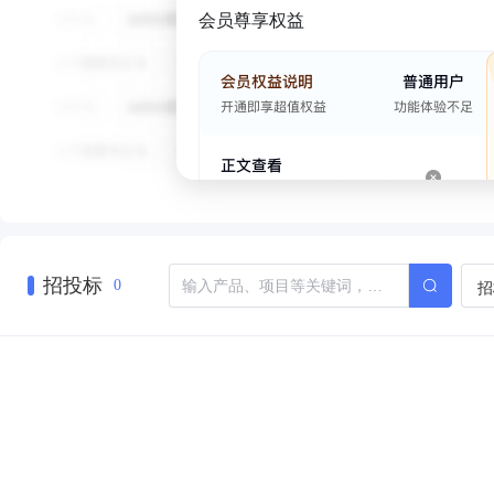
会员尊享权益
招投标
招
0