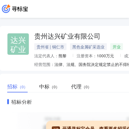
贵州达兴矿业有限公司
达兴
矿业
贵州省 | 铜仁市
黑色金属矿采选业
开业
法定代表人：
熊黎
注册资本：
1000万元
成
经营范围：
招标
中标
代理
（0）
（0）
（0）
招标分析
开通寻标宝会员，查看更多招采
VIP