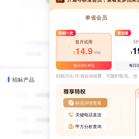
单省会员
限购一次
最划算
1
首月试用
1
14.9
¥39
¥
¥
每日仅0.48元
每日仅
到期29元/月/省自动续费，可随时取消。
招标产品
标讯详情查看
关键电话直连
甲方分析查询