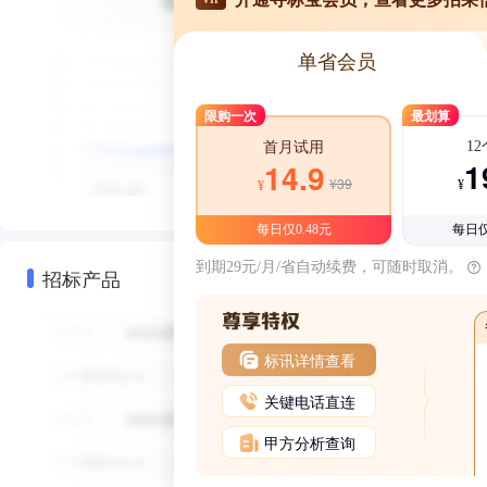
单省会员
限购一次
最划算
1
首月试用
1
14.9
¥39
¥
¥
每日仅0.48元
每日仅
到期29元/月/省自动续费，可随时取消。
招标产品
标讯详情查看
关键电话直连
甲方分析查询