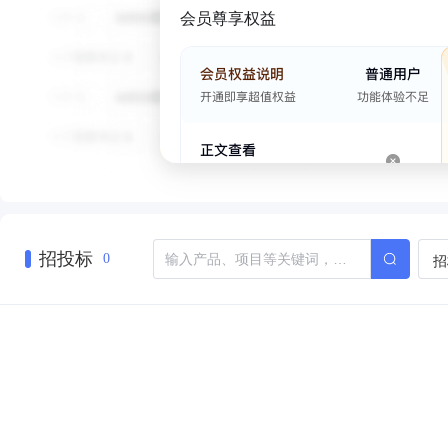
会员尊享权益
招投标
招
0