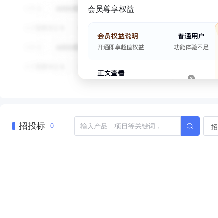
会员尊享权益
招投标
招
0