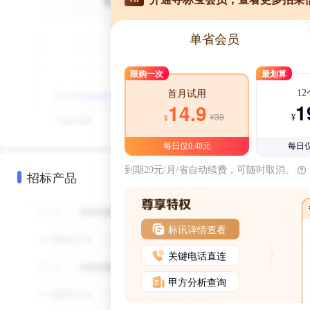
单省会员
限购一次
最划算
1
首月试用
1
14.9
¥39
¥
¥
每日仅0.48元
每日仅
到期29元/月/省自动续费，可随时取消。
招标产品
标讯详情查看
关键电话直连
甲方分析查询