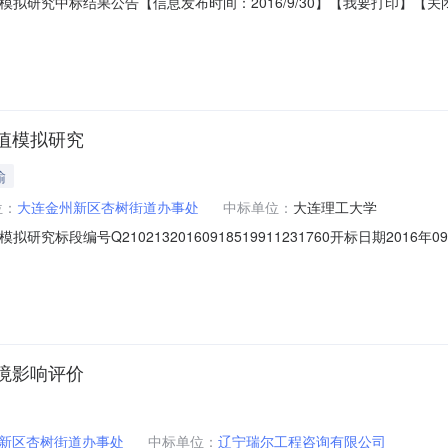
研究中标结果公告【信息发布时间：2016/9/30】【我要打印】【关闭】标段编号
岛交通码头300GT工程波浪数值模拟研究建设单位大连金州新区杏树街道
大连正评建设工程造价咨询有限公司中标单位大连理工大学中标价-21.00
数值模拟研究
输
位：
大连金州新区杏树街道办事处
中标单位：
大连理工大学
究标段编号Q21021320160918519911231760开标日期201
办事处工程类别其他项目招标方式邀请招标建设地点金州新区杏树街道中
1.0000%建筑面积平方米中标单价（元/万平米）0.00项目负责人姓
环境影响评价
新区杏树街道办事处
中标单位：
辽宁瑞尔工程咨询有限公司