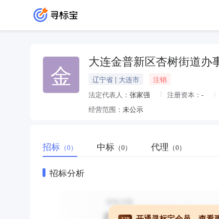
大连金普新区杏树街道办
金
辽宁省 | 大连市
注销
法定代表人：
张家强
注册资本：
-
经营范围：
未公示
招标
中标
代理
（0）
（0）
（0）
招标分析
开通寻标宝会员，查看
VIP