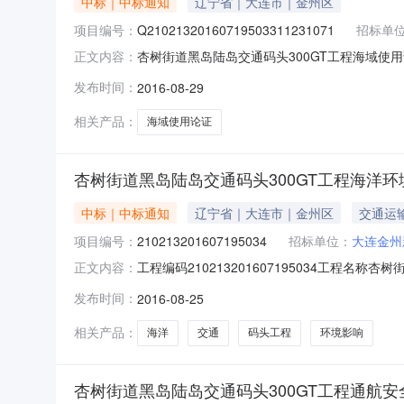
中标｜中标通知
辽宁省｜大连市｜金州区
项目编号：
Q21021320160719503311231071
招标单
杏树街道黑岛陆岛交通码头300GT工程海域使用论证标
正文内容：
用论证建设单位大连金州新区杏树街道办事处工
发布时间：
2016-08-29
公司中标单位大连海事大学中标价-32.0000
相关产品：
海域使用论证
杏树街道黑岛陆岛交通码头300GT工程海洋
中标｜中标通知
辽宁省｜大连市｜金州区
交通运
项目编号：
210213201607195034
招标单位：
大连金州
工程编码210213201607195034工
正文内容：
地点金州新区杏树街道项目所在区域大连市·金州
发布时间：
2016-08-25
连海事大学-32.0000%陶平中标候选人情况
环
相关产品：
海洋
交通
码头工程
环境影响
杏树街道黑岛陆岛交通码头300GT工程通航