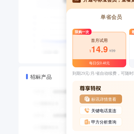
单省会员
限购一次
首月试用
14.9
¥39
¥
每日仅0.48元
到期29元/月/省自动续费，可随
招标产品
标讯详情查看
关键电话直连
甲方分析查询