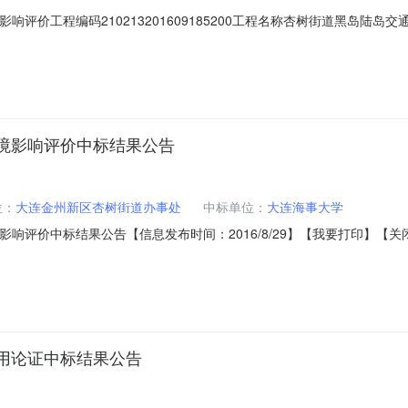
响评价工程编码210213201609185200工程名称杏树街道黑岛陆
招标建设地点金州新区杏树街道项目所在区域大连市·金州新区拟中标单位
响评价辽宁瑞尔工程咨询有限公司-22.0000%韩静中标候选人情况中
环境影响评价中标结果公告
位：
大连金州新区杏树街道办事处
中标单位：
大连海事大学
评价中标结果公告【信息发布时间：2016/8/29】【我要打印】【关闭】标段编号
岛交通码头300GT工程海洋环境影响评价建设单位大连金州新区杏树街道
大连正评建设工程造价咨询有限公司中标单位大连海事大学中标价-32.00
使用论证中标结果公告