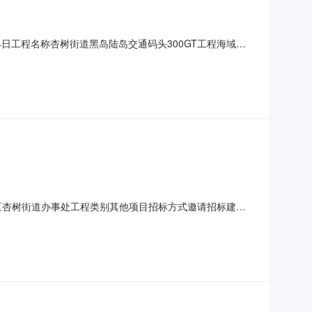
08月24日工程名称杏树街道黑岛陆岛交通码头300GT工程海域使
内容海域使用论证代理机构大连正评建设工程造价咨询有限
人资格副教授项目负责人IC卡号有效工期（天）30
金州新区杏树街道办事处工程类别其他项目招标方式邀请招标建设
杏树街道黑岛陆岛交通码头300GT工程海洋环境影响评价大
负责人：陶平副教授证书编号：110800774招标内容海洋