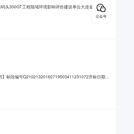
岛交通码头300GT工程陆域环境影响评价建设单位大连金州新区
标段名称标段建筑面积(㎡)拟中标单位中标价项目负责人杏
公众号
标候选人：辽宁瑞尔工程咨询有限公司中标下浮率：22%资质等
Q21021320160719503411231072开标日期
办事处工程类别其他项目招标方式邀请招标建设地点金州新区杏
00%建筑面积平方米中标单价（元/万平米）0.