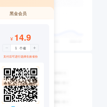
黑金会员
14.9
¥
支付后可进行选择生效省份