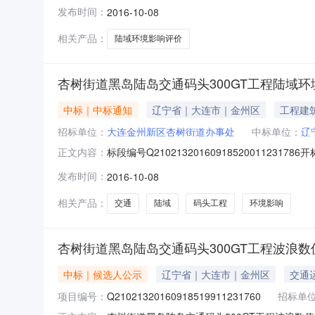
域环境影响评价建设单位大连金州新区杏树街道
发布时间：
2016-10-08
造价咨询有限公司中标单位辽宁瑞尔工程咨询有限公
相关产品：
陆域环境影响评价
杏树街道黑岛陆岛交通码头300GT工程陆域
中标｜中标通知
辽宁省｜大连市｜金州区
工程建
招标单位：
大连金州新区杏树街道办事处
中标单位：
辽
标段编号Q21021320160918520011
正文内容：
类别项目管理招标方式邀请招标建设地点金州新
发布时间：
2016-10-08
价-22.0000%建筑面积平方米中标单价（元
相关产品：
交通
陆域
码头工程
环境影响
杏树街道黑岛陆岛交通码头300GT工程波浪
中标｜候选人公示
辽宁省｜大连市｜金州区
交通
项目编号：
Q21021320160918519911231760
招标单