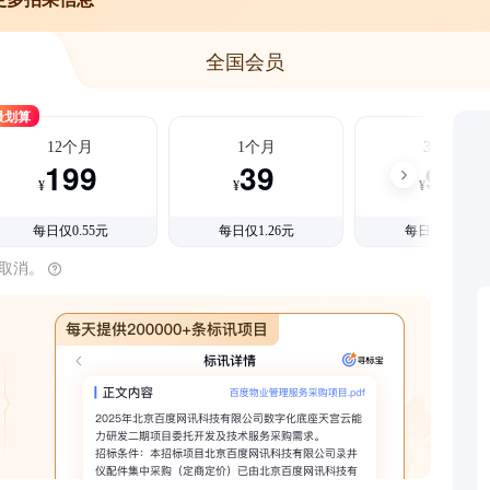
全国会员
最划算
12个月
1个月
3个月
199
39
99
¥
¥
¥
每日仅0.55元
每日仅1.26元
每日仅1.08元
时取消。