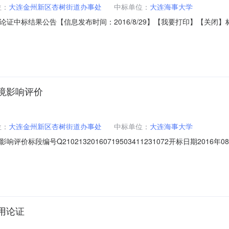
位：
大连金州新区杏树街道办事处
中标单位：
大连海事大学
标结果公告【信息发布时间：2016/8/29】【我要打印】【关闭】标段编号Q21
头300GT工程海域使用论证建设单位大连金州新区杏树街道办事处工程
程造价咨询有限公司中标单位大连海事大学中标价-32.0000%建筑面积
环境影响评价
位：
大连金州新区杏树街道办事处
中标单位：
大连海事大学
价标段编号Q21021320160719503411231072开标日期201
办事处工程类别其他项目招标方式邀请招标建设地点金州新区杏树街道中
2.0000%建筑面积平方米中标单价（元/万平米）0.00项目负责人姓
用论证