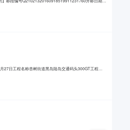
Q21021320160918519911231760开标日期
办事处工程类别其他项目招标方式邀请招标建设地点金州新区杏
00%建筑面积平方米中标单价（元/万平米）0.
6年09月27日工程名称杏树街道黑岛陆岛交通码头300GT工程波
标范围和内容波浪数值模拟研究代理机构大连正评建设工程
名柳淑学项目负责人资格科学研究专业研究员项目负责人I