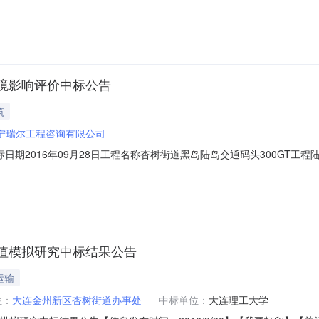
办事处工程类别项目管理招标方式邀请招标建设地点金州新区杏树街道中
司中标价-22.0000%建筑面积平方米中标单价（元/万平米）0.0
环境影响评价中标公告
筑
宁瑞尔工程咨询有限公司
231786开标日期2016年09月28日工程名称杏树街道黑岛陆岛交通码头30
区杏树街道中标范围和内容陆域环境影响评价代理机构大连正评建设工程
/万平米）0.00项目负责人姓名韩静项目负责人资格高级工程师项目负责人IC
数值模拟研究中标结果公告
运输
位：
大连金州新区杏树街道办事处
中标单位：
大连理工大学