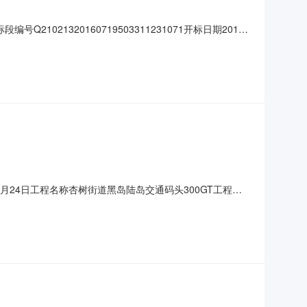
021320160719503311231071开标日期2016
类别其他项目招标方式邀请招标建设地点金州新区杏树街道中
平方米中标单价（元/万平米）0.00项目负责
6年08月24日工程名称杏树街道黑岛陆岛交通码头300GT工程海
标范围和内容海洋环境影响评价代理机构大连正评建设工程
名陶平项目负责人资格副教授项目负责人IC卡号有效工期