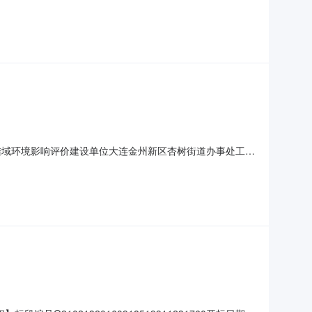
标范围和内容陆域环境影响评价代理机构大连正评建设工程
0项目负责人姓名韩静项目负责人资格高级工程师项目负责人
0GT工程陆域环境影响评价建设单位大连金州新区杏树街道办事处工程
造价咨询有限公司中标单位辽宁瑞尔工程咨询有限公司中标
卡号有效工期（天）20**内容为隐藏内容，登录后即