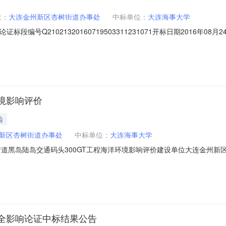
位：
大连金州新区杏树街道办事处
中标单位：
大连海事大学
段编号Q21021320160719503311231071开标日期2016年
程类别其他项目招标方式邀请招标建设地点金州新区杏树街道中标范围和
%建筑面积平方米中标单价（元/万平米）0.00项目负责人姓名陶平项目负责
环境影响评价
输
新区杏树街道办事处
中标单位：
大连海事大学
程名称杏树街道黑岛陆岛交通码头300GT工程海洋环境影响评价建设单位大连
新区拟中标单位标段名称标段建筑面积(㎡)拟中标单位中标价项目负责人
中标候选人：大连海事大学中标下浮率：32%企业资质：环境影响评价乙级项目
安全影响论证中标结果公告