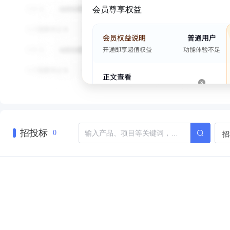
会员尊享权益
招投标
招
0