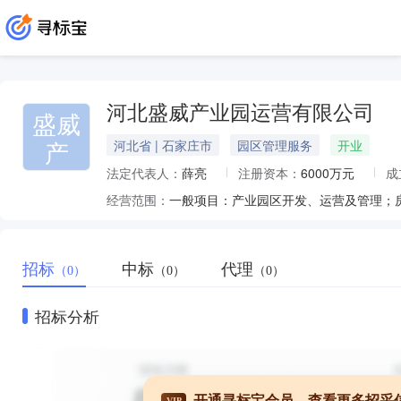
河北盛威产业园运营有限公司
盛威
产
河北省 | 石家庄市
园区管理服务
开业
法定代表人：
薛亮
注册资本：
6000万元
成
经营范围：
招标
中标
代理
（0）
（0）
（0）
招标分析
开通寻标宝会员，查看更多招采
VIP