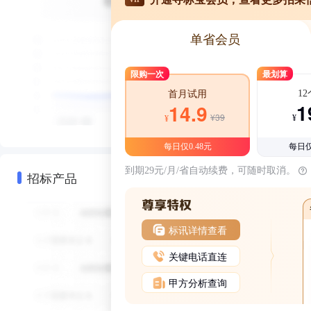
单省会员
限购一次
最划算
1
首月试用
1
14.9
¥39
¥
¥
每日仅0.48元
每日仅
到期29元/月/省自动续费，可随时取消。
招标产品
标讯详情查看
关键电话直连
甲方分析查询