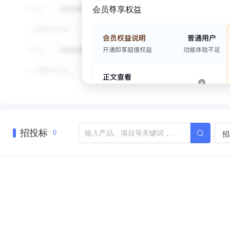
会员尊享权益
招投标
招
0