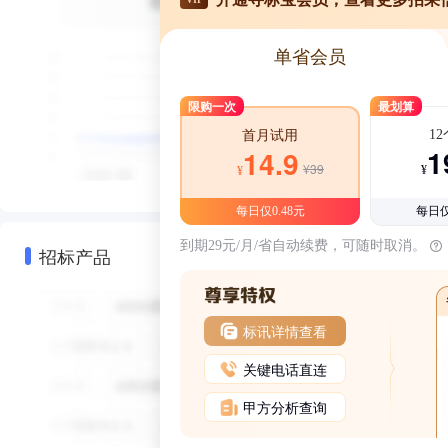
单省会员
限购一次
最划算
1
首月试用
1
14.9
¥39
¥
¥
每日仅0.48元
每日仅
到期29元/月/省自动续费，可随时取消。
招标产品
标讯详情查看
关键电话直连
甲方分析查询