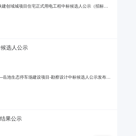
21392.pdf中国铁建创域城项目住宅正式用电工程中标候选人公示（招标编
用电工程：1、中标候选人基本情况中标候选人第1名：上进电力科
标候选人公示
项目—岳池生态停车场建设项目-勘察设计中标候选人公示发布时
停车场建设项目）评标结果公示项目及标段名称岳池经开区川渝合
联系电话13518397882招标人岳池县银通建筑工程有
标结果公示