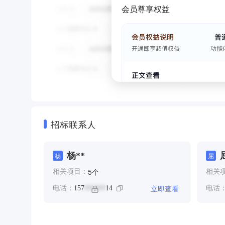
会员尊享权益
招标联系人
杨**
杨
屈
个
5
相关项目：
相关
立即查看
电话：
157
14
电话
******