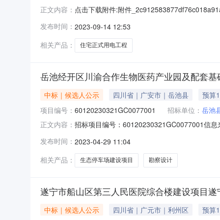
点击下载附件:附件_2c912583877df76c018a
正文内容：
号：RYZB-2023-0822）公示结束时间：
发布时间：
2023-09-14 12:53
技股份有限公司，投标报价：1140.688342
相关产品：
住宅正式用电工程
岳池经开区川渝合作生物医药产业园及配套基
中标｜候选人公示
四川省｜广安市｜岳池县
预算1
项目编号：
60120230321GC0077001
招标单位：
岳池
招标项目编号：60120230321GC007
正文内容：
间：2023-04-2816:00信息来源：四
发布时间：
2023-04-29 11:04
作生物医药产业园及配套基础设施建设项目—岳池
限公
相关产品：
生态停车场建设项目
勘察设计
遂宁市船山区第三人民医院综合楼建设项目遂宁
中标｜候选人公示
四川省｜广元市｜利州区
预算1