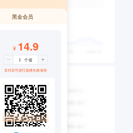
黑金会员
14.9
¥
支付后可进行选择生效省份