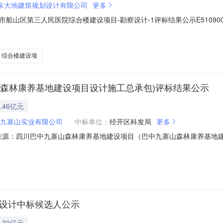
东大地建筑规划设计有限公司
更多
山区第三人民医院综合楼建设项目-勘察设计-1评标结果公示E51090031
三人民医院综合楼建设项目遂宁市船山区第三人民医院综合楼建设项目-勘
中心卫生院招标人联系电话13550777113招标代理机构四川凯洋工程项目管
综合楼建设项
山森林康养基地建设项目设计施工总承包)评标结果公示
.46亿元
九寨山实业有限公司
中标单位：
经开区科发局
更多
002信息来源：四川巴中九寨山森林康养基地建设项目（巴中九寨山森林康养基
森林康养基地建设项目（巴中九寨山森林康养基地建设项目设计施工总承包）
）项目业主巴中市九寨山实业有限公司项目业主联系电话0827-56777
段设计中标候选人公示
.30亿元