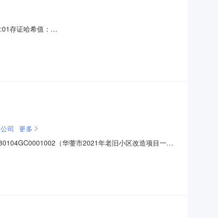
:01存证哈希值：
7944（华蓥市2021年老旧小区改造项目一期设计标段）评标结果公示项目
5750986805招标人华蓥市城市建设投资有
限公司
更多
0104GC0001002（华蓥市2021年老旧小区改造项目一期
责任公司项目业主联系电话15750986805招标人华蓥
话17340098757开标地点广