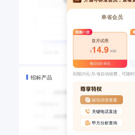
单省会员
限购一次
首月试用
14.9
¥39
¥
每日仅0.48元
到期29元/月/省自动续费，可随
招标产品
标讯详情查看
关键电话直连
甲方分析查询