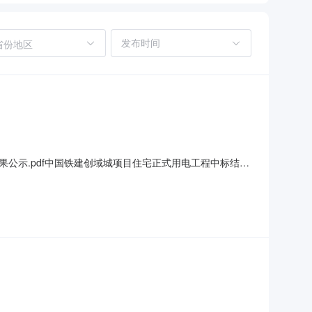
省份地区
果公示.pdf中国铁建创域城项目住宅正式用电工程中标结果
：上进电力科技股份有限公司中标价格：1140.688342万元
省西咸新区秦汉新城窑店街办兰池大厦联系人：杨部长电话：