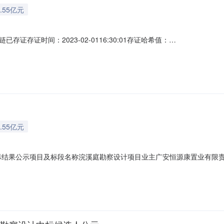
.55亿元
存证时间：2023-02-0116:30:01存证哈希值：
A5C63C6276AF1E0EDFFE5883030DCB337BD3区块高度：17
08283565招标人广安恒源康置业有限责任公司招标人联系电话18908
.55亿元
结果公示项目及标段名称浣溪庭勘察设计项目业主广安恒源康置业有限责任公
565招标代理机构四川座标工程项目管理有限公司招标代理机构联系电话182
3-02-02至2023-02-08投标最高限价（元）5170515.00中标候选人及