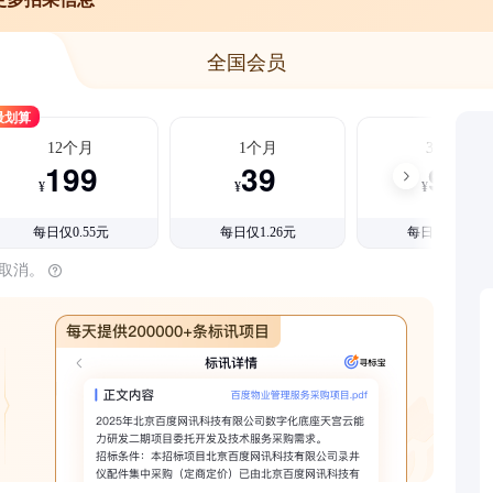
全国会员
最划算
12个月
1个月
3个月
199
39
99
¥
¥
¥
每日仅0.55元
每日仅1.26元
每日仅1.08元
时取消。