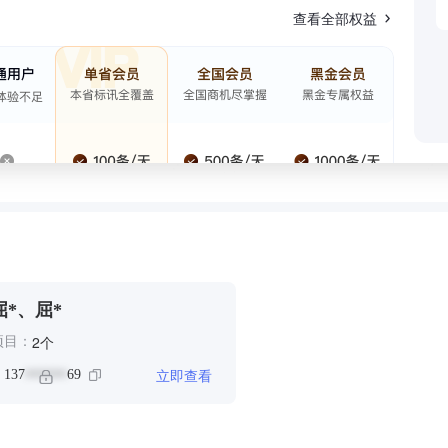
查看全部权益
屈*、屈*
个
2
项目：
立即查看
：
137
69
******