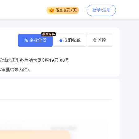
登录/注册
企业全景
取消收藏
监控
城窑店街办兰池大厦C座19层-06号
审批结果为准)。