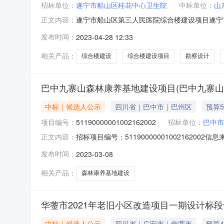
招标单位：
遂宁市船山区桂花中心卫生院
中标单位：
山
遂宁市船山区第三人民医院综合楼建设项目遂宁市船
正文内容：
目评标结果公示项目及标段名称遂宁市船山区第
发布时间：
2023-04-28 12:33
系电话13550777113招标人遂宁市船山区桂花
相关产品：
综合楼建设
综合楼建设项目
勘察设计
巴中九寨山森林康养基地建设项目(巴中九寨
中标｜候选人公示
四川省｜巴中市｜巴州区
预算5
项目编号：
51190000001002162002
招标单位：
巴中市
招标项目编号：51190000001002162
正文内容：
03-0816:16信息来源：四川巴中九寨山
发布时间：
2023-03-08
（巴中九寨山森林康养基地建设项目设计施工总承包
相关产品：
森林康养基地建设
华蓥市2021年老旧小区改造项目一期设计标
中标｜候选人公示
四川省｜广安市｜华蓥市
预算4