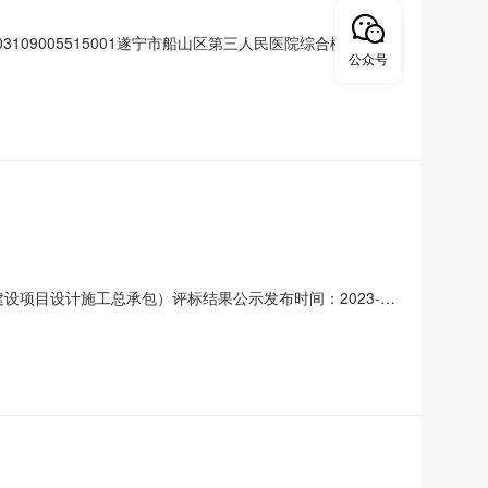
09005515001遂宁市船山区第三人民医院综合楼建设项
公众号
察设计-1项目业主遂宁市船山区桂花中心卫生院项目业主联
理有限公司招标代理机构联系电话028-60130146
地建设项目设计施工总承包）评标结果公示发布时间：2023-
评标结果公示项目及标段名称巴中九寨山森林康养基地建设项目
12招标人巴中市九寨山实业有限公司招标人联系电话0827-