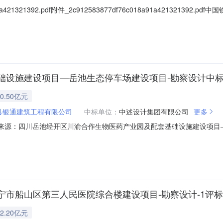
91a421321392.pdf附件_2c912583877df76c018a91a4213
2023年09月17日评标情况标段（包）[001]中国铁建创域城项目住宅正式
万元，质量：合格，工期/交货期/服务期：180天；中标候选人第
础设施建设项目—岳池生态停车场建设项目-勘察设计中
0.50亿元
县银通建筑工程有限公司
中标单位：
中述设计集团有限公司
更多
7001信息来源：四川岳池经开区川渝合作生物医药产业园及配套基础设施建设
川（岳池经开区川渝合作生物医药产业园及配套基础设施建设项目—岳池生态
生态停车场建设项目勘察设计项目业主岳池县银通建筑工程有限公司项目业主
市船山区第三人民医院综合楼建设项目-勘察设计-1评
2.20亿元