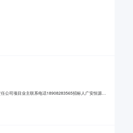
151838（浣溪庭）评标结果公示项目及标段名称浣溪庭勘察设计项目业主广
283565招标代理机构四川座标工程项目管理有限公司招标代
司项目业主联系电话18908283565招标人广安恒源康
81992333开标地点广安市公共资源交易中心本项目开标室
排序中标候选人名称投标报价（元）经